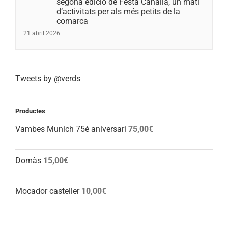
segona edició de Festa Canalla, un matí
d’activitats per als més petits de la
comarca
21 abril 2026
Tweets by @verds
Productes
Vambes Munich 75è aniversari
75,00
€
Domàs
15,00
€
Mocador casteller
10,00
€