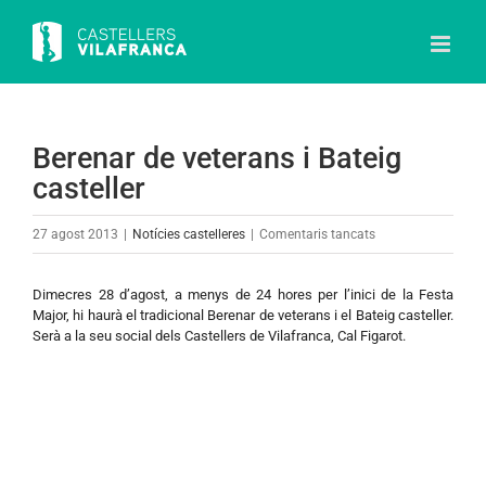
Skip
to
content
Berenar de veterans i Bateig
casteller
a
27 agost 2013
|
Notícies castelleres
|
Comentaris tancats
Berenar
de
Dimecres 28 d’agost, a menys de 24 hores per l’inici de la Festa
veterans
Major, hi haurà el tradicional Berenar de veterans i el Bateig casteller.
Serà a la seu social dels Castellers de Vilafranca, Cal Figarot.
i
Bateig
casteller