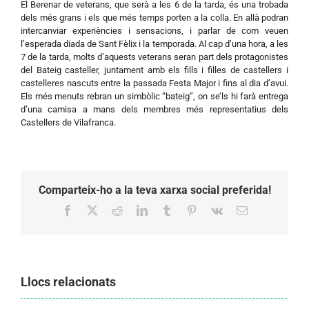
El Berenar de veterans, que serà a les 6 de la tarda, és una trobada
dels més grans i els que més temps porten a la colla. En allà podran
intercanviar experiències i sensacions, i parlar de com veuen
l’esperada diada de Sant Fèlix i la temporada. Al cap d’una hora, a les
7 de la tarda, molts d’aquests veterans seran part dels protagonistes
del Bateig casteller, juntament amb els fills i filles de castellers i
castelleres nascuts entre la passada Festa Major i fins al dia d’avui.
Els més menuts rebran un simbòlic “bateig”, on se’ls hi farà entrega
d’una camisa a mans dels membres més representatius dels
Castellers de Vilafranca.
Comparteix-ho a la teva xarxa social preferida!
Facebook
X
Reddit
LinkedIn
Tumblr
Pinterest
Vk
Email:
Llocs relacionats