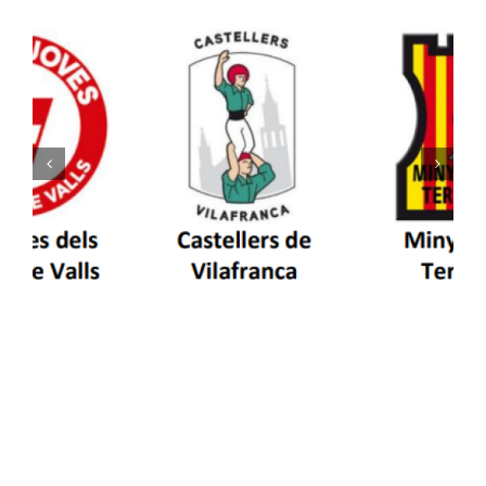
Els Castellers de Vilafranca unieixen tradició i
patrimoni en un viatge de colla a la Vall
d’Aran i a la Vall de Boí