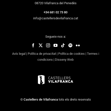
08720 Vilafranca del Penedès
+34 681 02 73 80
info@castellersdevilafranca.cat
Segueix-nos a:
Avís legal
|
Política de privacitat
|
Política de cookies
|
Termes i
condicions
|
Disseny Web
©
Castellers de Vilafranca
tots els drets reservats