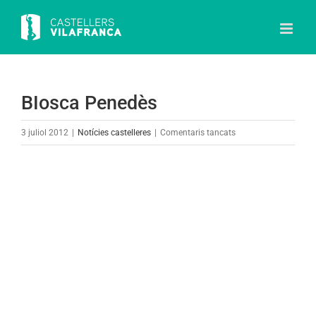
Skip
to
content
BIosca Penedès
a
3 juliol 2012
|
Notícies castelleres
|
Comentaris tancats
BIosca
Penedès
View
Larger
Image