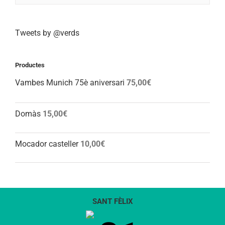
Tweets by @verds
Productes
Vambes Munich 75è aniversari
75,00
€
Domàs
15,00
€
Mocador casteller
10,00
€
SANT FÈLIX