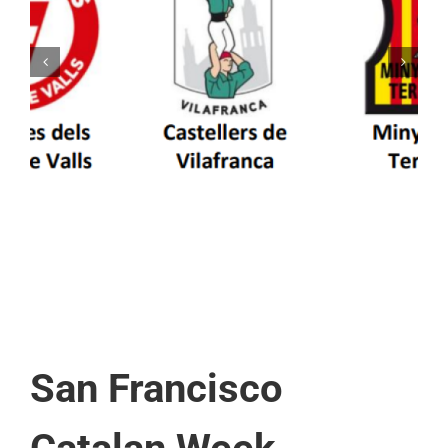
Els Castellers de Vilafranca unieixen tradició i
patrimoni en un viatge de colla a la Vall
d’Aran i a la Vall de Boí
San Francisco