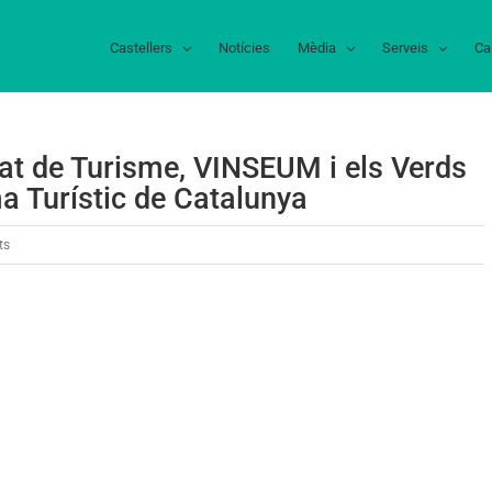
Castellers
Notícies
Mèdia
Serveis
Ca
at de Turisme, VINSEUM i els Verds
 Turístic de Catalunya
a
ts
Bodegues
Torres,
el
Patronat
de
Turisme,
VINSEUM
i
els