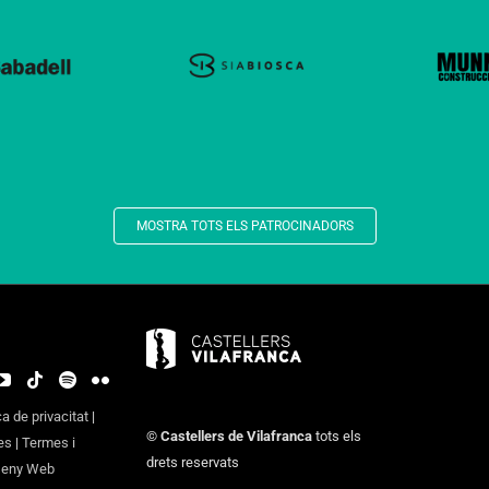
MOSTRA TOTS ELS PATROCINADORS
ca de privacitat
|
©
Castellers de Vilafranca
tots els
es
|
Termes i
drets reservats
seny Web