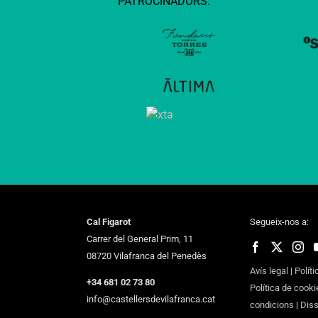
PATROCINADORS:
Cal Figarot
Segueix-nos a:
Carrer del General Prim, 11
08720 Vilafranca del Penedès
Avís legal
|
Políti
+34 681 02 73 80
Política de cooki
info@castellersdevilafranca.cat
condicions
|
Dis