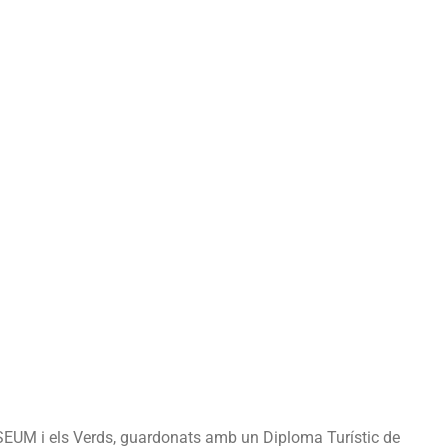
Verds
guardonats
amb
un
Diploma
Turístic
de
Catalunya
SEUM i els Verds, guardonats amb un Diploma Turístic de