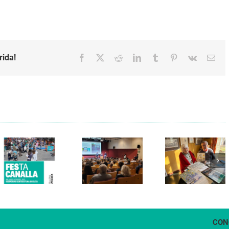
rida!
Facebook
X
Reddit
LinkedIn
Tumblr
Pinterest
Vk
Emai
Els Verds
Cal Figarot
presenten el
lidera el
llibre
primer
“Petita
projecte
història
d’energia
dels
comunitària
Castellers
de
de
Vilafranca
Vilafranca”
CON