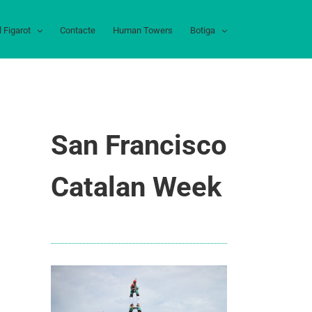
l Figarot
Contacte
Human Towers
Botiga
San Francisco
Catalan Week