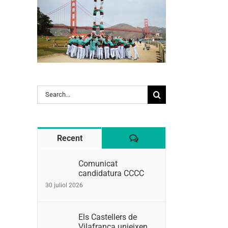
Search
for:
Comentaris
Recent
Comunicat
candidatura CCCC
30 juliol 2026
Els Castellers de
Vilafranca unieixen