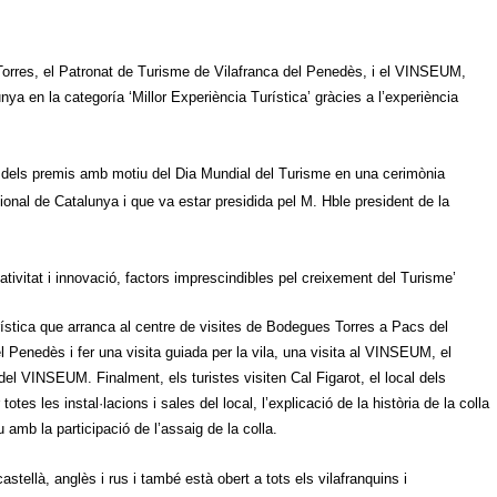
orres, el Patronat de Turisme de Vilafranca del Penedès, i el VINSEUM,
a en la categoría ‘Millor Experiència Turística’ gràcies a l’experiència
a dels premis amb motiu del Dia Mundial del Turisme en una cerimònia
onal de Catalunya i que va estar presidida pel M. Hble president de la
ativitat i innovació, factors imprescindibles pel creixement del Turisme’
urística que arranca al centre de visites de Bodegues Torres a Pacs del
 Penedès i fer una visita guiada per la vila, una visita al VINSEUM, el
el VINSEUM. Finalment, els turistes visiten Cal Figarot, el local dels
otes les instal·lacions i sales del local, l’explicació de la història de la colla
u amb la participació de l’assaig de la colla.
astellà, anglès i rus i també està obert a tots els vilafranquins i