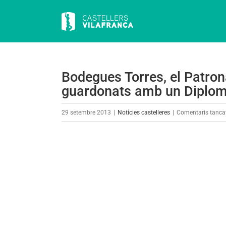
Skip
to
content
Bodegues Torres, el Patron
guardonats amb un Diploma
29 setembre 2013
|
Notícies castelleres
|
Comentaris tanca
View
Larger
Image