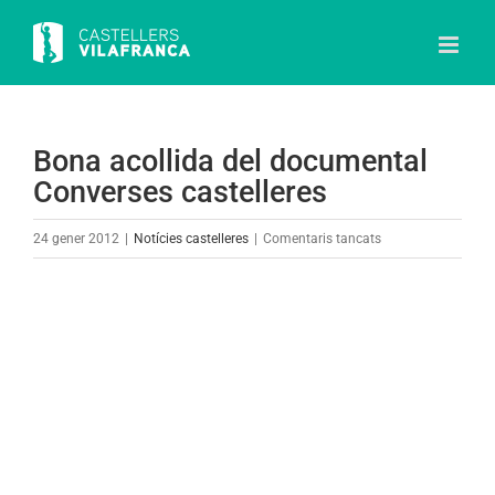
Skip
to
content
Bona acollida del documental
Converses castelleres
a
24 gener 2012
|
Notícies castelleres
|
Comentaris tancats
Bona
acollida
View
del
Larger
documental
Image
Converses
castelleres