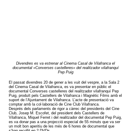
Divendres es va estrenar al Cinema Casal de Vilafranca el
documental «Converses castelleres» del realitzador vilafranquí
Pep Puig
El passat divendres 20 de gener a les vuit del vespre, a la Sala 2
del Cinema Casal de Vilafranca, es va presentar en públic el
documental Converses castelleres del realitzador vilafranquí Pep
Puig, produït pels Castellers de Vilafranca i Magnètic Films amb el
suport de l’Ajuntament de Vilafranca. L’acte de presentació va
comptar amb la col·laboració de Cine Club Vilafranca.
Després dels parlaments de rigor a càrrec del presidents del Cine
Club, Josep M. Escofet, del president dels Castellers de
Vilafranca, Miquel Ferret i del realitzador del documental Pep Puig,
es va donar pas a una projecció especial de 55 minuts que va ser
un molt bon aperitiu de les més de 6 hores de documental que
s’han recollit en 2 DVDs.