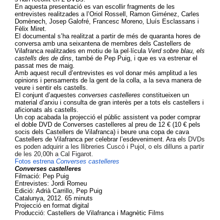
En aquesta presentació es van escollir fragments de les
entrevistes realitzades a l’Oriol Rossell, Ramon Giménez, Carles
Domènech, Josep Galofré, Francesc Moreno, Lluís Esclassans i
Fèlix Miret.
El documental s’ha realitzat a partir de més de quaranta hores de
conversa amb una seixantena de membres dels Castellers de
Vilafranca realitzades en motiu de la pel·lícula
Verd sobre blau, els
castells des de dins
, també de Pep Puig, i que es va estrenar el
passat mes de maig.
Amb aquest recull d’entrevistes es vol donar més amplitud a les
opinions i pensaments de la gent de la colla, a la seva manera de
veure i sentir els castells.
El conjunt d’aquestes
converses castelleres
constitueixen un
material d’arxiu i consulta de gran interès per a tots els castellers i
aficionats als castells.
Un cop acabada la projecció el públic assistent va poder comprar
el doble DVD de Converses castelleres al preu de 12 € (10 € pels
socis dels Castellers de Vilafranca) i beure una copa de cava
Castellers de Vilafranca per celebrar l’esdeveniment. Ara el
s DVDs
es poden adquirir a les llibreries Cuscó i Pujol, o els dilluns a partir
de les 20,00h a Cal Figarot.
Fotos estrena
Converses castelleres
Converses castelleres
Filmació: Pep Puig
Entrevistes: Jordi Romeu
Edició: Adrià Carrillo, Pep Puig
Catalunya, 2012. 65 minuts
Projecció en format digital
Producció: Castellers de Vilafranca i Magnètic Films