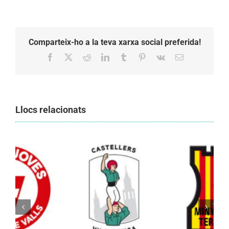
Comparteix-ho a la teva xarxa social preferida!
Facebook
X
Reddit
LinkedIn
Tumblr
Pinterest
Vk
Email:
Llocs relacionats
Els Castellers de Vilafranca unieixen tradició i
patrimoni en un viatge de colla a la Vall
d’Aran i a la Vall de Boí