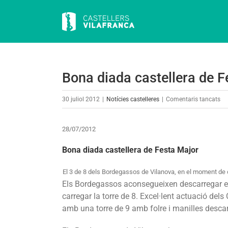
Skip
to
content
Bona diada castellera de F
a
30 juliol 2012
|
Notícies castelleres
|
Comentaris tancats
Bo
di
28/07/2012
cas
de
Bona diada castellera de Festa Major
Fe
El 3 de 8 dels Bordegassos de Vilanova, en el moment de 
Ma
Els Bordegassos aconsegueixen descarregar e
carregar la torre de 8. Excel·lent actuació dels
amb una torre de 9 amb folre i manilles desc