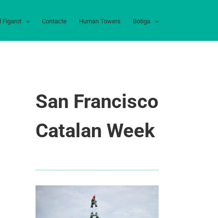
l Figarot
Contacte
Human Towers
Botiga
San Francisco
Catalan Week