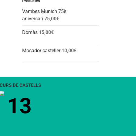
Productes
Vambes Munich 75è
aniversari
75,00
€
Domàs
15,00
€
Mocador casteller
10,00
€
CURS DE CASTELLS
13