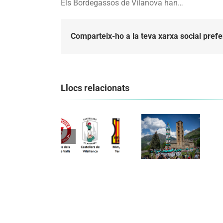
Els Bordegassos de Vilanova han…
Comparteix-ho a la teva xarxa social prefe
Llocs relacionats
Els
Els
Castellers
Castellers
de
de
Vilafranca
Vilafranca
organitzen
unieixen
la segona
Comunicat
tradició i
edició de
candidatura
patrimoni
Festa
CCCC
en un
Canalla, un
viatge de
matí
colla a la
d’activitats
Vall d’Aran i
per als més
a la Vall de
petits de la
Boí
comarca