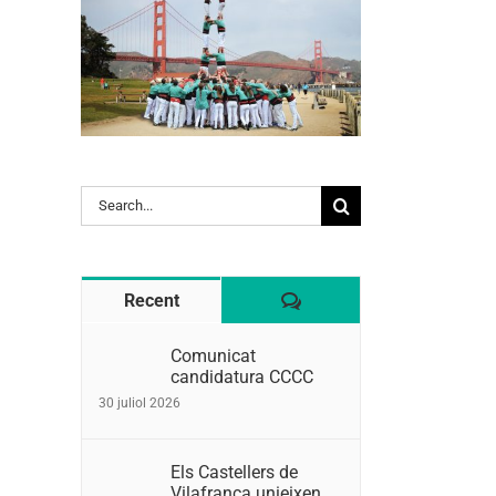
l:
Search
for:
Comentaris
Recent
Comunicat
candidatura CCCC
30 juliol 2026
Els Castellers de
Vilafranca unieixen