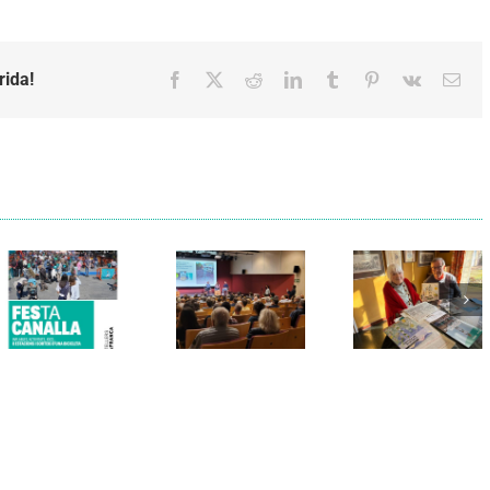
rida!
Facebook
X
Reddit
LinkedIn
Tumblr
Pinterest
Vk
Emai
Els Verds
Cal Figarot
presenten el
lidera el
llibre
primer
“Petita
projecte
història
d’energia
dels
comunitària
Castellers
de
de
Vilafranca
Vilafranca”