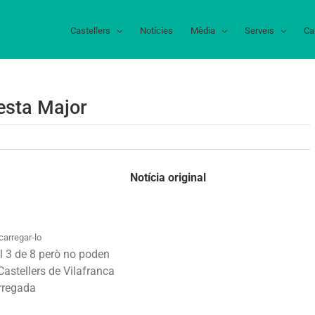
Castellers
Notícies
Mèdia
Serveis
Ca
esta Major
na
ada
Notícia original
tellera
sta
carregar-lo
jor
l 3 de 8 però no poden
 Castellers de Vilafranca
arregada