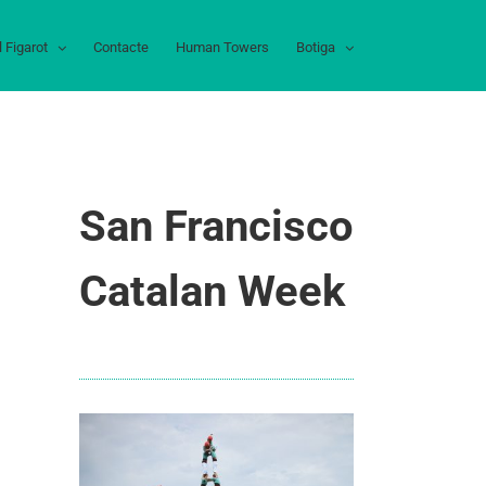
l Figarot
Contacte
Human Towers
Botiga
San Francisco
Catalan Week