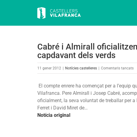
Skip
to
content
Cabré i Almirall oficialitz
capdavant dels verds
a
11 gener 2012
|
Notícies castelleres
|
Comentaris tancats
C
i
El compte enrere ha començat per a l’equip que
Al
Vilafranca. Pere Almirall i Josep Cabré, acomp
of
oficialment, la seva voluntat de treballar per a
u
Ferret i David Miret de…
ca
Notícia original
co
al
c