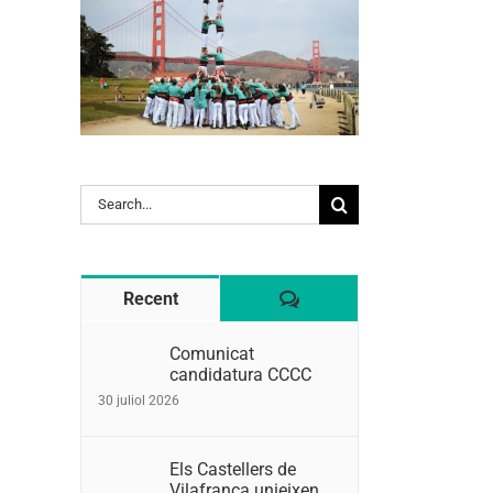
l:
Search
for:
Comentaris
Recent
Comunicat
candidatura CCCC
30 juliol 2026
Els Castellers de
Vilafranca unieixen