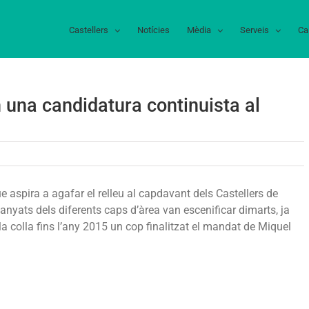
Castellers
Notícies
Mèdia
Serveis
Ca
en una candidatura continuista al
abré
 aspira a agafar el relleu al capdavant dels Castellers de
mirall
anyats dels diferents caps d’àrea van escenificar dimarts, ja
icialitzen
 la colla fins l’any 2015 un cop finalitzat el mandat de Miquel
na
ndidatura
ntinuista
apdavant