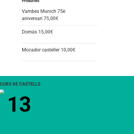
Productes
Vambes Munich 75è
aniversari
75,00
€
Domàs
15,00
€
Mocador casteller
10,00
€
CURS DE CASTELLS
13