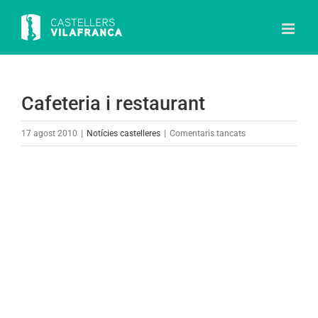
Skip
to
content
Cafeteria i restaurant
a
17 agost 2010
|
Notícies castelleres
|
Comentaris tancats
Cafeteria
i
View
restaurant
Larger
Image