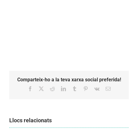
Comparteix-ho a la teva xarxa social preferida!
Facebook
X
Reddit
LinkedIn
Tumblr
Pinterest
Vk
Email:
Llocs relacionats