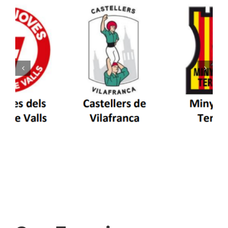
Els Castellers de Vilafranca unieixen tradició i
patrimoni en un viatge de colla a la Vall
d’Aran i a la Vall de Boí