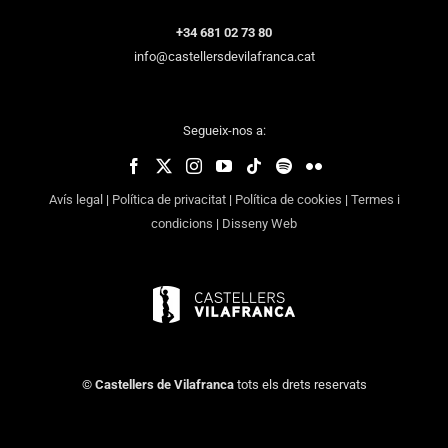
+34 681 02 73 80
info@castellersdevilafranca.cat
Segueix-nos a:
Avís legal
|
Política de privacitat
|
Política de cookies
|
Termes i
condicions
|
Disseny Web
©
Castellers de Vilafranca
tots els drets reservats