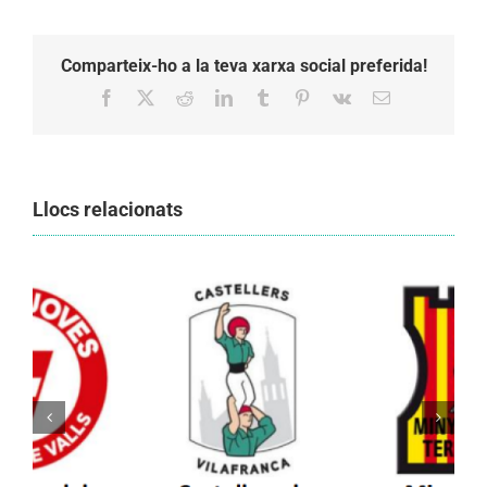
Comparteix-ho a la teva xarxa social preferida!
Facebook
X
Reddit
LinkedIn
Tumblr
Pinterest
Vk
Email:
Llocs relacionats
Els Castellers de Vilafranca unieixen tradició i
patrimoni en un viatge de colla a la Vall
d’Aran i a la Vall de Boí