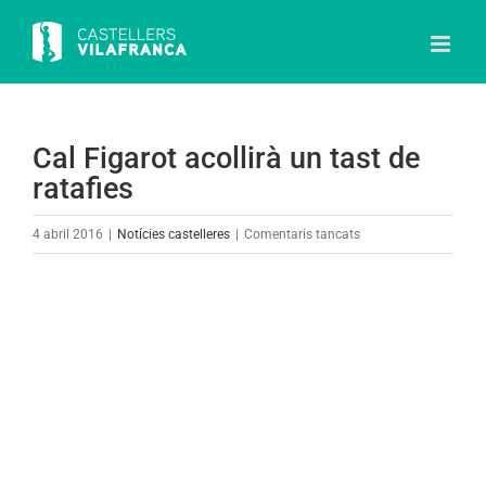
Skip
to
content
Cal Figarot acollirà un tast de
ratafies
a
4 abril 2016
|
Notícies castelleres
|
Comentaris tancats
Cal
Figarot
View
acollirà
Larger
un
Image
tast
de
ratafies