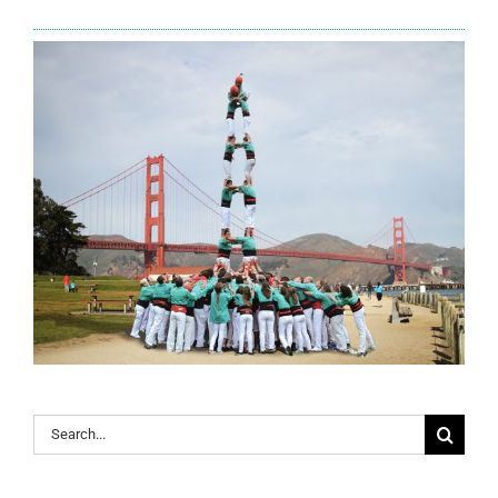
Search
for: