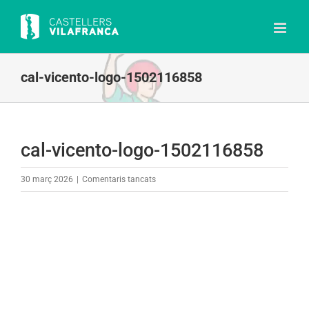
Skip
to
content
cal-vicento-logo-1502116858
cal-vicento-logo-1502116858
a
30 març 2026
|
Comentaris tancats
cal-
vicento-
logo-
1502116858