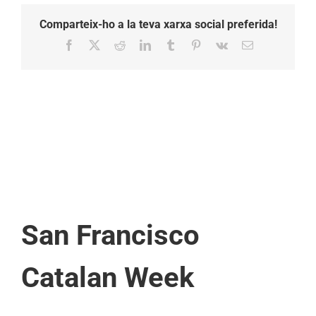
Comparteix-ho a la teva xarxa social preferida!
Facebook
X
Reddit
LinkedIn
Tumblr
Pinterest
Vk
Email:
San Francisco
Catalan Week