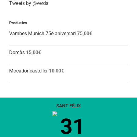
Tweets by @verds
Productes
Vambes Munich 75è aniversari
75,00
€
Domàs
15,00
€
Mocador casteller
10,00
€
SANT FÈLIX
31