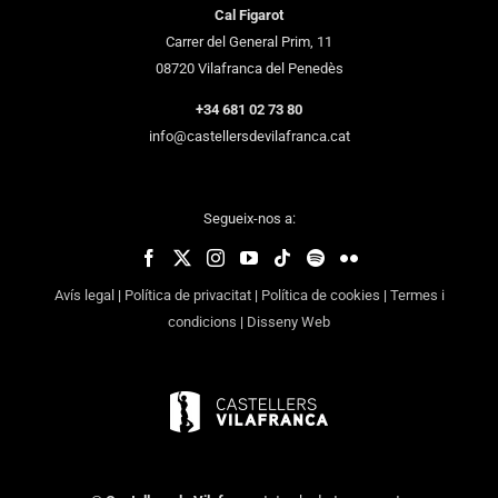
Cal Figarot
Carrer del General Prim, 11
08720 Vilafranca del Penedès
+34 681 02 73 80
info@castellersdevilafranca.cat
Segueix-nos a:
Avís legal
|
Política de privacitat
|
Política de cookies
|
Termes i
condicions
|
Disseny Web