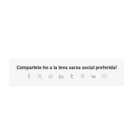
Comparteix-ho a la teva xarxa social preferida!
Facebook
X
Reddit
LinkedIn
Tumblr
Pinterest
Vk
Email: