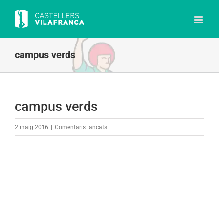
Skip
to
content
campus verds
campus verds
a
2 maig 2016
|
Comentaris tancats
campus
verds