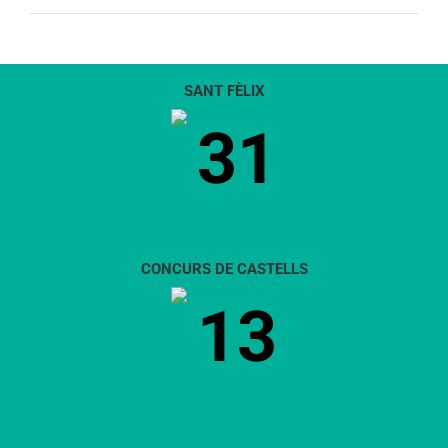
SANT FÈLIX
31
CONCURS DE CASTELLS
13