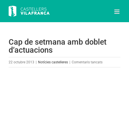
Skip
to
content
Cap de setmana amb doblet
d’actuacions
a
22 octubre 2013
|
Notícies castelleres
|
Comentaris tancats
Cap
de
View
setmana
Larger
amb
Image
doblet
d’actuacions