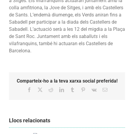
a Sitges. Els vilafranquins actuaran juntament amb la
colla amfitriona, la Jove de Sitges, i amb els Castellers
de Sants. L’endemà diumenge, els Verds aniran fins a
Sabadell per participar a la diada dels Castellers de
Sabadell. L’actuació serà a les 12 del migdia a la Plaça
de Sant Roc. Juntament amb els
saballuts
i els
vilafranquins, també hi actuaran els Castellers de
Barcelona.
Comparteix-ho a la teva xarxa social preferida!
Facebook
X
Reddit
LinkedIn
Tumblr
Pinterest
Vk
Email:
Llocs relacionats