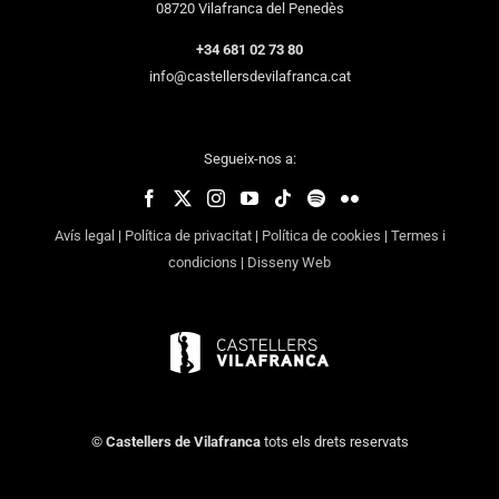
08720 Vilafranca del Penedès
+34 681 02 73 80
info@castellersdevilafranca.cat
Segueix-nos a:
Avís legal
|
Política de privacitat
|
Política de cookies
|
Termes i
condicions
|
Disseny Web
©
Castellers de Vilafranca
tots els drets reservats