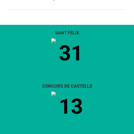
SANT FÈLIX
31
CONCURS DE CASTELLS
13