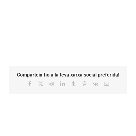
Comparteix-ho a la teva xarxa social preferida!
Facebook
X
Reddit
LinkedIn
Tumblr
Pinterest
Vk
Email: