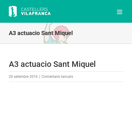
Skip
to
content
A3 actuacio Sant Miquel
A3 actuacio Sant Miquel
a
20 setembre 2016
|
Comentaris tancats
A3
actuacio
Sant
Miquel