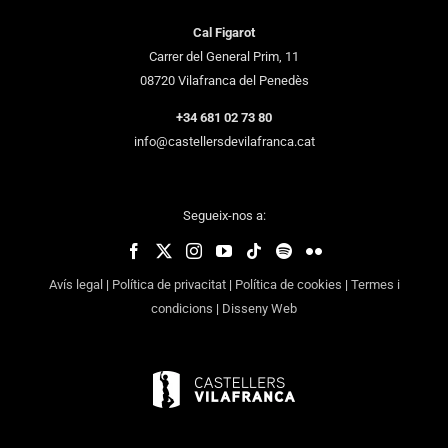
Cal Figarot
Carrer del General Prim, 11
08720 Vilafranca del Penedès
+34 681 02 73 80
info@castellersdevilafranca.cat
Segueix-nos a:
Avís legal
|
Política de privacitat
|
Política de cookies
|
Termes i
condicions
|
Disseny Web