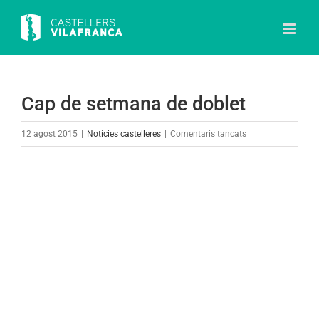
Skip
to
content
Cap de setmana de doblet
a
12 agost 2015
|
Notícies castelleres
|
Comentaris tancats
Cap
de
View
setmana
Larger
de
Image
doblet