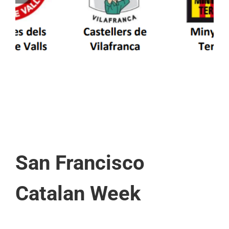
patrimoni en un viatge de colla a la Vall
d’Aran i a la Vall de Boí
San Francisco
Catalan Week