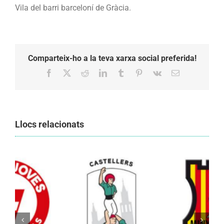
Vila del barri barceloní de Gràcia.
Comparteix-ho a la teva xarxa social preferida!
Facebook
X
Reddit
LinkedIn
Tumblr
Pinterest
Vk
Email:
Llocs relacionats
Els Castellers de Vilafranca unieixen tradició i