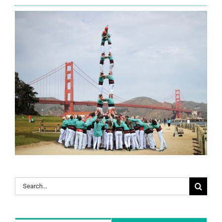
Search
for: