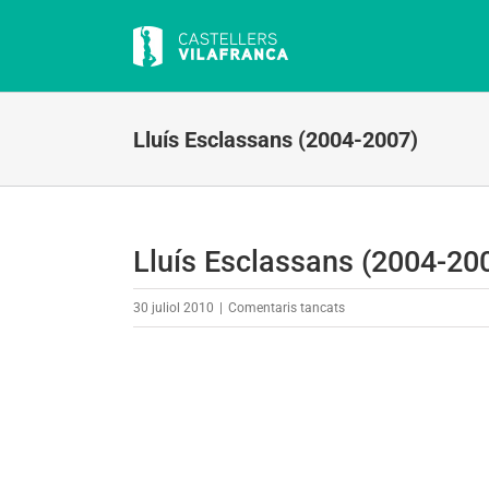
Skip
to
content
Lluís Esclassans (2004-2007)
Lluís Esclassans (2004-20
a
30 juliol 2010
|
Comentaris tancats
Lluís
Esclassans
(2004-
2007)