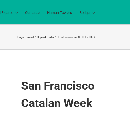
l Figarot
Contacte
Human Towers
Botiga
Pàgina inicial
Caps de colla
Lluís Esclassans (2004-2007)
San Francisco
Catalan Week