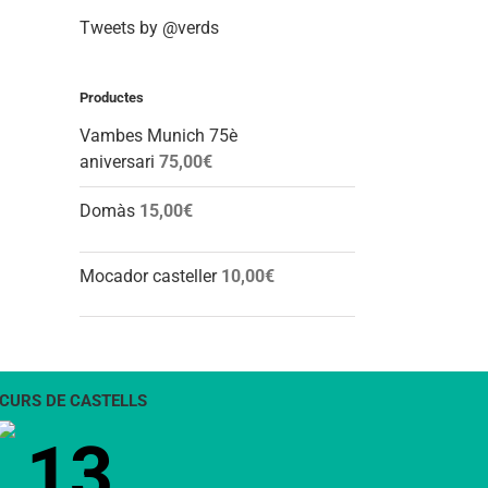
Tweets by @verds
Productes
Vambes Munich 75è
aniversari
75,00
€
Domàs
15,00
€
Mocador casteller
10,00
€
CURS DE CASTELLS
13