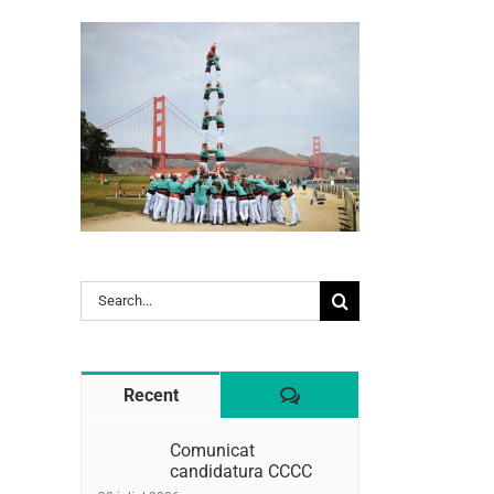
l:
Search
for:
Comentaris
Recent
Comunicat
candidatura CCCC