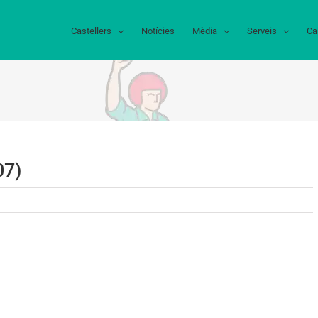
Castellers
Notícies
Mèdia
Serveis
Ca
07)