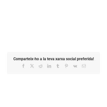
Comparteix-ho a la teva xarxa social preferida!
Facebook
X
Reddit
LinkedIn
Tumblr
Pinterest
Vk
Email: