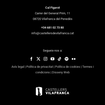
Cal Figarot
Carrer del General Prim, 11
08720 Vilafranca del Penedès
+34 681 02 73 80
info@castellersdevilafranca.cat
Segueix-nos a:
Avís legal
|
Política de privacitat
|
Política de cookies
|
Termes i
condicions
|
Disseny Web