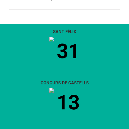
SANT FÈLIX
31
CONCURS DE CASTELLS
13