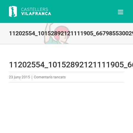
Skip
to
content
11202554_10152892121111905_66798553002
11202554_10152892121111905_6
a
23 juny 2015
|
Comentaris tancats
11202554_10152892121111905_667985