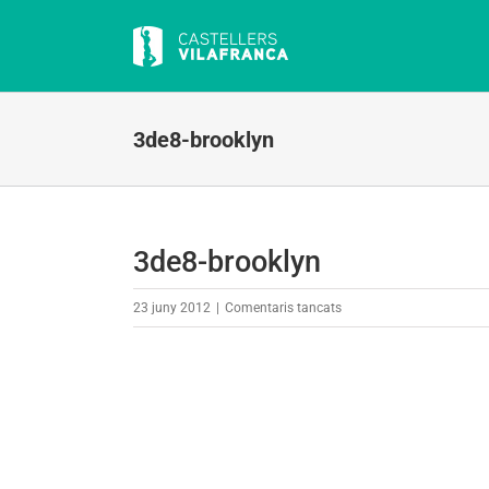
Skip
to
content
3de8-brooklyn
3de8-brooklyn
a
23 juny 2012
|
Comentaris tancats
3de8-
brooklyn