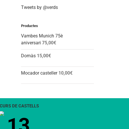
Tweets by @verds
Productes
Vambes Munich 75è
aniversari
75,00
€
Domàs
15,00
€
Mocador casteller
10,00
€
CURS DE CASTELLS
13