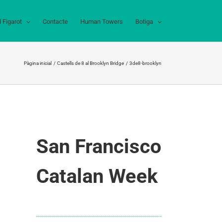
l Figarot
Contacte
Human Towers
Botiga
Pàgina inicial
Castells de 8 al Brooklyn Bridge
3de8-brooklyn
San Francisco
Catalan Week