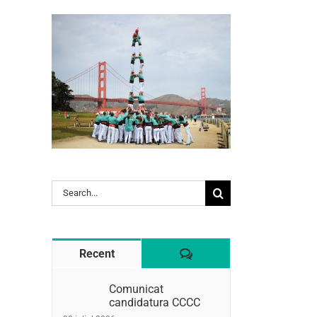
l:
Search
for:
Comentaris
Recent
Comunicat
candidatura CCCC