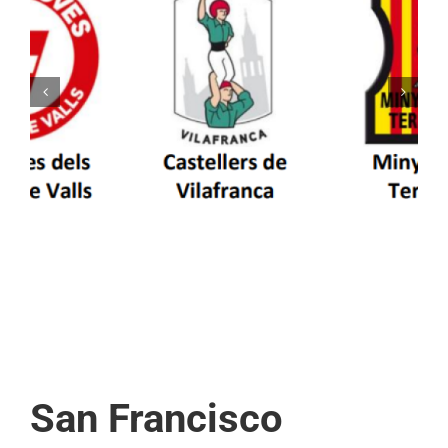
Els Castellers de Vilafranca unieixen tradició i
patrimoni en un viatge de colla a la Vall
d’Aran i a la Vall de Boí
San Francisco