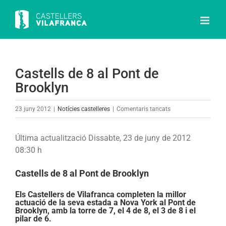
Skip
to
content
Castells de 8 al Pont de
Brooklyn
a
23 juny 2012
|
Notícies castelleres
|
Comentaris tancats
Castells
de
Última actualització Dissabte, 23 de juny de 2012
8
08:30 h
al
Pont
Castells de 8 al Pont de Brooklyn
de
Brooklyn
Els Castellers de Vilafranca completen la millor
actuació de la seva estada a Nova York al Pont de
Brooklyn, amb la torre de 7, el 4 de 8, el 3 de 8 i el
pilar de 6.