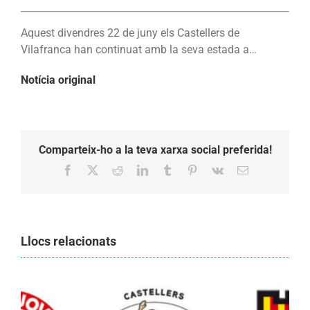
Aquest divendres 22 de juny els Castellers de
Vilafranca han continuat amb la seva estada a…
Notícia original
Comparteix-ho a la teva xarxa social preferida!
Facebook
X
Reddit
LinkedIn
Tumblr
Pinterest
Vk
Email:
Llocs relacionats