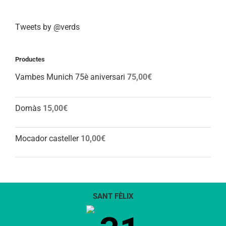
Tweets by @verds
Productes
Vambes Munich 75è aniversari
75,00
€
Domàs
15,00
€
Mocador casteller
10,00
€
SANT FÈLIX