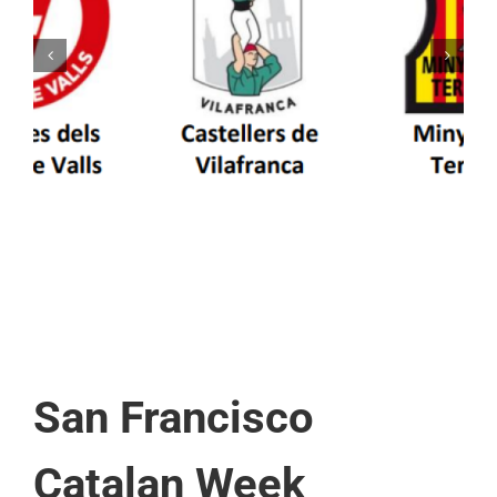
Els Castellers de Vilafranca unieixen tradició i
patrimoni en un viatge de colla a la Vall
d’Aran i a la Vall de Boí
San Francisco
Catalan Week