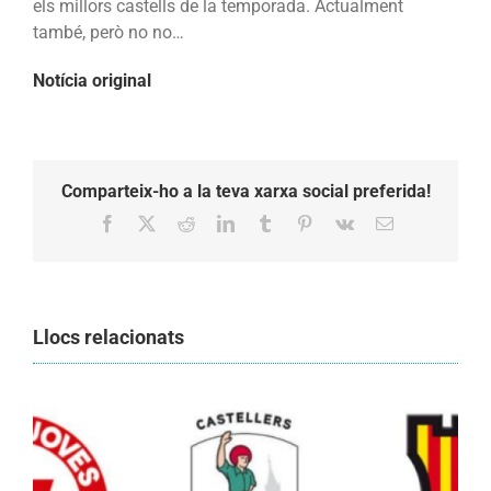
els millors castells de la temporada. Actualment
també, però no no…
Notícia original
Comparteix-ho a la teva xarxa social preferida!
Facebook
X
Reddit
LinkedIn
Tumblr
Pinterest
Vk
Email:
Llocs relacionats