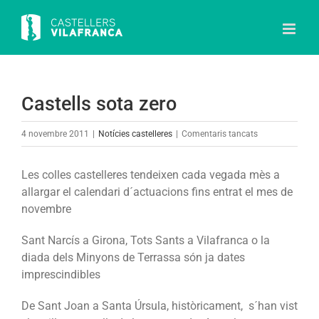
Skip
to
content
Castells sota zero
a
4 novembre 2011
|
Notícies castelleres
|
Comentaris tancats
Castells
sota
Les colles castelleres tendeixen cada vegada mès a
zero
allargar el calendari d´actuacions fins entrat el mes de
novembre
Sant Narcís a Girona, Tots Sants a Vilafranca o la
diada dels Minyons de Terrassa són ja dates
imprescindibles
De Sant Joan a Santa Úrsula, històricament, s´han vist