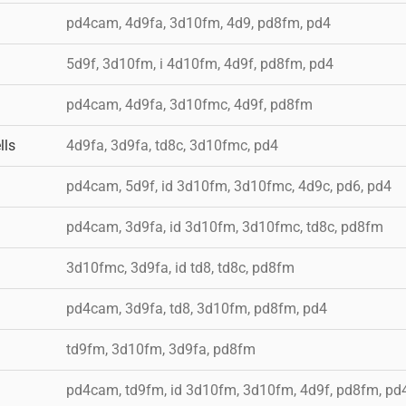
pd4cam, 4d9fa, 3d10fm, 4d9, pd8fm, pd4
5d9f, 3d10fm, i 4d10fm, 4d9f, pd8fm, pd4
pd4cam, 4d9fa, 3d10fmc, 4d9f, pd8fm
lls
4d9fa, 3d9fa, td8c, 3d10fmc, pd4
pd4cam, 5d9f, id 3d10fm, 3d10fmc, 4d9c, pd6, pd4
pd4cam, 3d9fa, id 3d10fm, 3d10fmc, td8c, pd8fm
3d10fmc, 3d9fa, id td8, td8c, pd8fm
pd4cam, 3d9fa, td8, 3d10fm, pd8fm, pd4
td9fm, 3d10fm, 3d9fa, pd8fm
pd4cam, td9fm, id 3d10fm, 3d10fm, 4d9f, pd8fm, pd