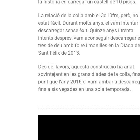
la història en carregar un castell de 10 pisos.
La relació de la colla amb el 3d10fm, però, no
estat fàcil. Durant molts anys, el vam intentar
descarregar sense èxit. Quinze anys i trenta
intents després, vam aconseguir descarregar e
tres de deu amb folre i manilles en la Diada de
Sant Fèlix de 2013.
Des de llavors, aquesta construcció ha anat
sovintejant en les grans diades de la colla, fins
punt que l’any 2016 el vam arribar a descarreg
fins a sis vegades en una sola temporada.