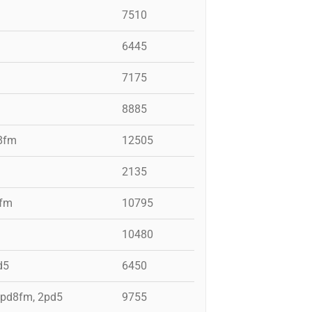
7510
6445
7175
8885
d8fm
12505
2135
8fm
10795
10480
d5
6450
i pd8fm, 2pd5
9755