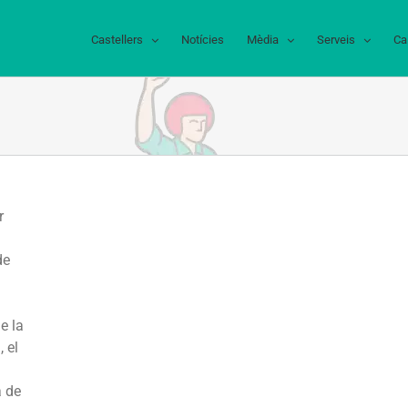
Castellers
Notícies
Mèdia
Serveis
Ca
r
de
e la
 el
a de