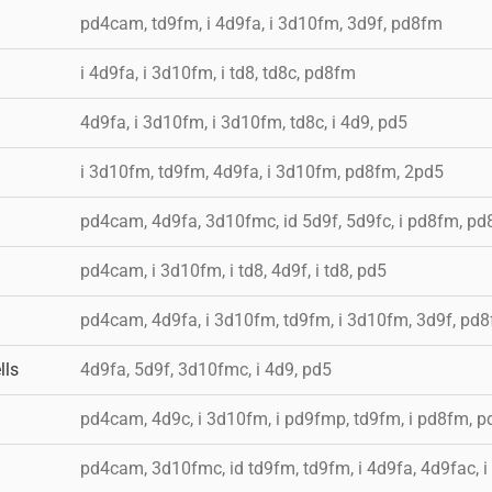
pd4cam, td9fm, i 4d9fa, i 3d10fm, 3d9f, pd8fm
i 4d9fa, i 3d10fm, i td8, td8c, pd8fm
4d9fa, i 3d10fm, i 3d10fm, td8c, i 4d9, pd5
i 3d10fm, td9fm, 4d9fa, i 3d10fm, pd8fm, 2pd5
pd4cam, 4d9fa, 3d10fmc, id 5d9f, 5d9fc, i pd8fm, p
pd4cam, i 3d10fm, i td8, 4d9f, i td8, pd5
pd4cam, 4d9fa, i 3d10fm, td9fm, i 3d10fm, 3d9f, pd
lls
4d9fa, 5d9f, 3d10fmc, i 4d9, pd5
pd4cam, 4d9c, i 3d10fm, i pd9fmp, td9fm, i pd8fm, p
pd4cam, 3d10fmc, id td9fm, td9fm, i 4d9fa, 4d9fac, 