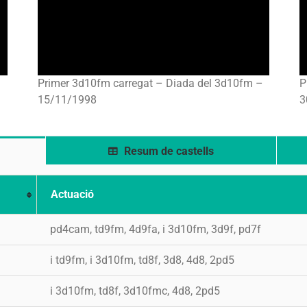
Primer 3d10fm carregat – Diada del 3d10fm –
P
15/11/1998
3
Resum de castells
Actuació
pd4cam, td9fm, 4d9fa, i 3d10fm, 3d9f, pd7f
i td9fm, i 3d10fm, td8f, 3d8, 4d8, 2pd5
m
i 3d10fm, td8f, 3d10fmc, 4d8, 2pd5