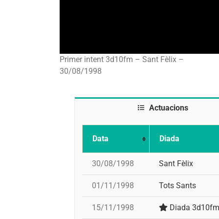
Primer intent 3d10fm – Sant Fèlix –
30/08/1998
Actuacions
Data
Diada
30/08/1998
Sant Fèlix
01/11/1998
Tots Sants
15/11/1998
Diada 3d10f