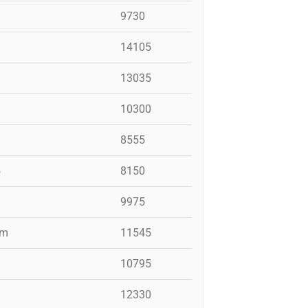
9730
14105
13035
10300
8555
5
8150
9975
fm
11545
10795
12330