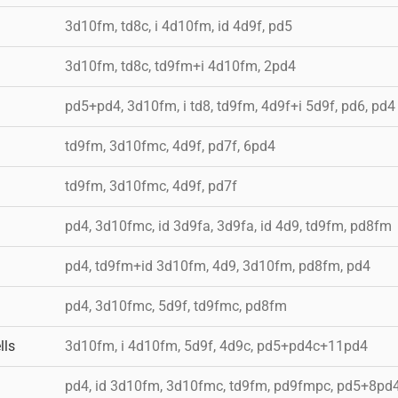
3d10fm, td8c, i 4d10fm, id 4d9f, pd5
3d10fm, td8c, td9fm+i 4d10fm, 2pd4
pd5+pd4, 3d10fm, i td8, td9fm, 4d9f+i 5d9f, pd6, pd4
td9fm, 3d10fmc, 4d9f, pd7f, 6pd4
td9fm, 3d10fmc, 4d9f, pd7f
pd4, 3d10fmc, id 3d9fa, 3d9fa, id 4d9, td9fm, pd8fm
pd4, td9fm+id 3d10fm, 4d9, 3d10fm, pd8fm, pd4
pd4, 3d10fmc, 5d9f, td9fmc, pd8fm
lls
3d10fm, i 4d10fm, 5d9f, 4d9c, pd5+pd4c+11pd4
pd4, id 3d10fm, 3d10fmc, td9fm, pd9fmpc, pd5+8pd