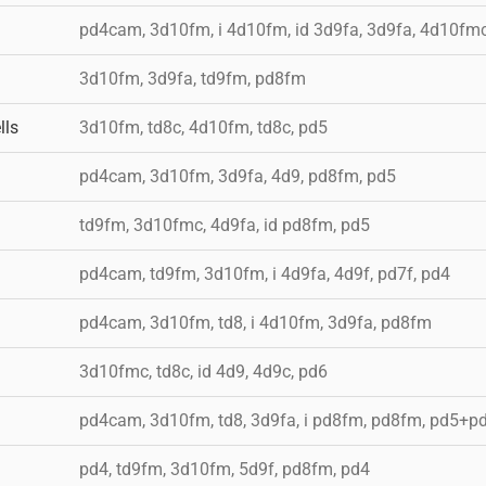
pd4cam, 3d10fm, i 4d10fm, id 3d9fa, 3d9fa, 4d10fm
3d10fm, 3d9fa, td9fm, pd8fm
lls
3d10fm, td8c, 4d10fm, td8c, pd5
pd4cam, 3d10fm, 3d9fa, 4d9, pd8fm, pd5
td9fm, 3d10fmc, 4d9fa, id pd8fm, pd5
pd4cam, td9fm, 3d10fm, i 4d9fa, 4d9f, pd7f, pd4
pd4cam, 3d10fm, td8, i 4d10fm, 3d9fa, pd8fm
3d10fmc, td8c, id 4d9, 4d9c, pd6
pd4cam, 3d10fm, td8, 3d9fa, i pd8fm, pd8fm, pd5+p
pd4, td9fm, 3d10fm, 5d9f, pd8fm, pd4