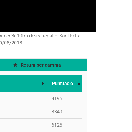
rimer 3d10fm descarregat – Sant Fèlix
0/08/2013
Resum per gamma
Puntuació
9195
3340
6125