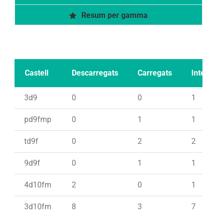
Resum per gamma
Castell
Descarregats
Carregats
Intents
3d9
0
0
1
pd9fmp
0
1
1
td9f
0
2
2
9d9f
0
1
1
4d10fm
2
0
1
3d10fm
8
3
7