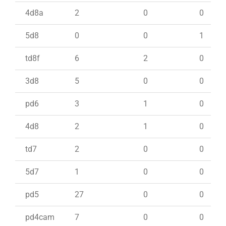
4d8a
2
0
0
5d8
0
0
1
td8f
6
2
0
3d8
5
0
0
pd6
3
1
0
4d8
2
1
0
td7
2
0
0
5d7
1
0
0
pd5
27
0
0
pd4cam
7
0
0