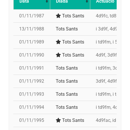
Data
Diada
Actuació
01/11/1987
Tots Sants
4d9fc, td8f, 5d7,
13/11/1988
Tots Sants
i 3d9f, 4d9fc
01/11/1989
Tots Sants
i td9fm, i 5d8, 3
01/11/1990
Tots Sants
4d9f, 3d9f, td8fc
01/11/1991
Tots Sants
i td9fm, 3d8, i t
01/11/1992
Tots Sants
3d9f, 4d9f, i td9
01/11/1993
Tots Sants
i td9fm, i td9fm,
01/11/1994
Tots Sants
i td9fm, 4d9f, 3d
01/11/1995
Tots Sants
4d9fac, id td9fm