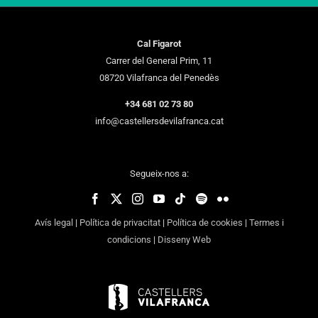
Cal Figarot
Carrer del General Prim, 11
08720 Vilafranca del Penedès
+34 681 02 73 80
info@castellersdevilafranca.cat
Segueix-nos a:
Avís legal
|
Política de privacitat
|
Política de cookies
|
Termes i
condicions
|
Disseny Web