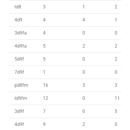
td8
3
1
2
4d9
4
4
1
3d9fa
4
0
0
4d9fa
5
2
2
5d9f
5
0
2
7d9f
1
0
0
pd8fm
16
3
3
td9fm
12
0
11
3d9f
7
0
5
4d9f
9
2
0