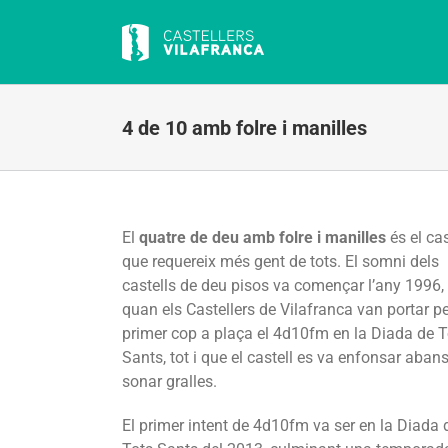
Skip
to
content
4 de 10 amb folre i manilles
El
quatre de deu amb folre i manilles
és el cas
que requereix més gent de tots. El somni dels
castells de deu pisos va començar l’any 1996,
quan els Castellers de Vilafranca van portar p
primer cop a plaça el 4d10fm en la Diada de T
Sants, tot i que el castell es va enfonsar aban
sonar gralles.
El primer intent de 4d10fm va ser en la Diada 