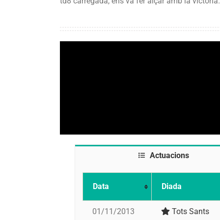
td8 carregada, ens va fer alçar amb la victòria.
Actuacions
Data
Diada
01/11/2013
Tots Sants