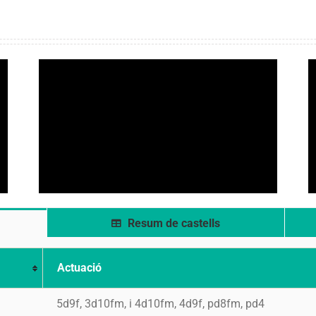
Resum de castells
Actuació
5d9f, 3d10fm, i 4d10fm, 4d9f, pd8fm, pd4