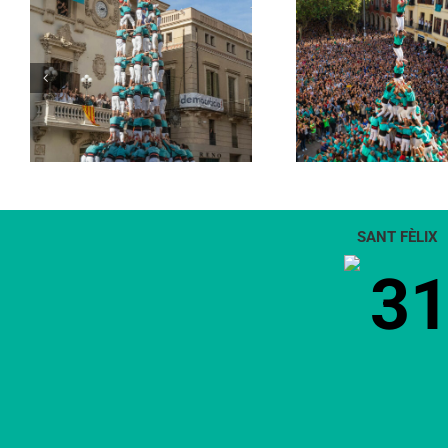
Pilar de 9 amb folre,
Torre de 
manilles i puntals
SANT FÈLIX
3