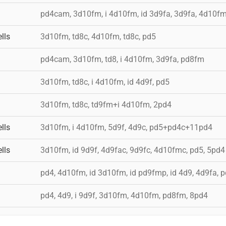
pd4cam, 3d10fm, i 4d10fm, id 3d9fa, 3d9fa, 4d10f
lls
3d10fm, td8c, 4d10fm, td8c, pd5
pd4cam, 3d10fm, td8, i 4d10fm, 3d9fa, pd8fm
3d10fm, td8c, i 4d10fm, id 4d9f, pd5
3d10fm, td8c, td9fm+i 4d10fm, 2pd4
lls
3d10fm, i 4d10fm, 5d9f, 4d9c, pd5+pd4c+11pd4
lls
3d10fm, id 9d9f, 4d9fac, 9d9fc, 4d10fmc, pd5, 5pd4
pd4, 4d10fm, id 3d10fm, id pd9fmp, id 4d9, 4d9fa, 
pd4, 4d9, i 9d9f, 3d10fm, 4d10fm, pd8fm, 8pd4