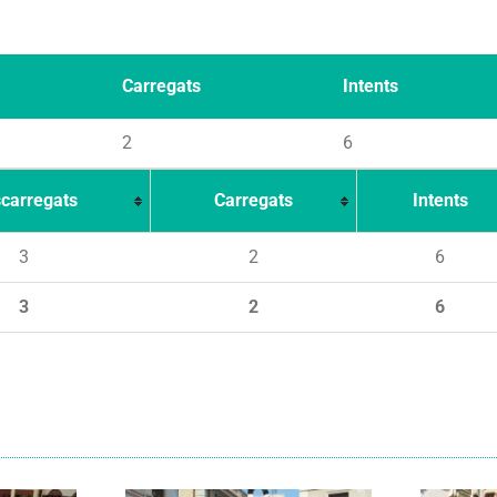
Carregats
Intents
2
6
carregats
Carregats
Intents
3
2
6
3
2
6