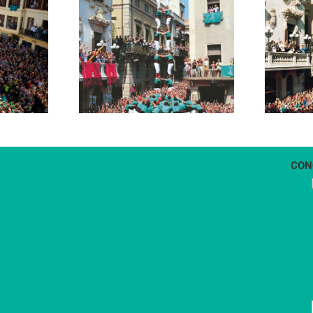
9 amb folre
4 de 9
CON
1