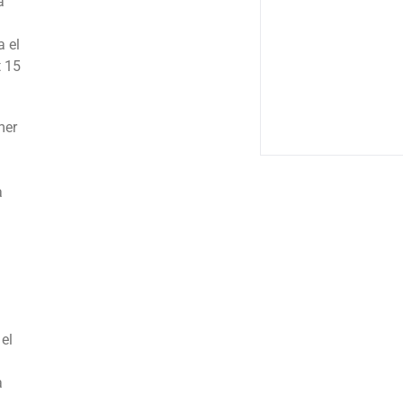
a
a el
t 15
mer
a
el
a