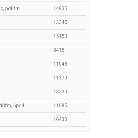
mc, pd8fm
14935
13345
15150
8415
11048
11370
13230
pd8fm, 6pd4
11085
16430