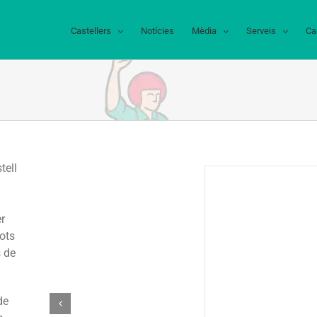
Castellers
Notícies
Mèdia
Serveis
Ca
tell
er
ots
s de
de