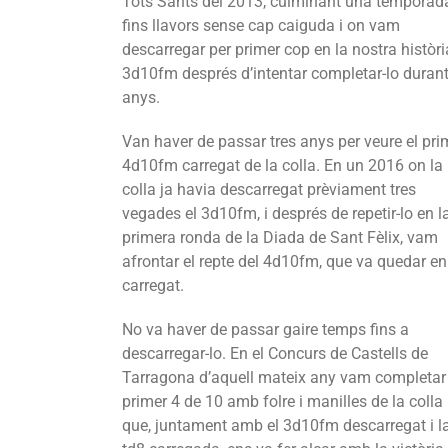
Tots Sants del 2013, culminant una temporad
fins llavors sense cap caiguda i on vam
descarregar per primer cop en la nostra històri
3d10fm després d’intentar completar-lo duran
anys.
Van haver de passar tres anys per veure el pri
4d10fm carregat de la colla. En un 2016 on la
colla ja havia descarregat prèviament tres
vegades el 3d10fm, i després de repetir-lo en l
primera ronda de la Diada de Sant Fèlix, vam
afrontar el repte del 4d10fm, que va quedar en
carregat.
No va haver de passar gaire temps fins a
descarregar-lo. En el Concurs de Castells de
Tarragona d’aquell mateix any vam completar 
primer 4 de 10 amb folre i manilles de la colla
que, juntament amb el 3d10fm descarregat i l