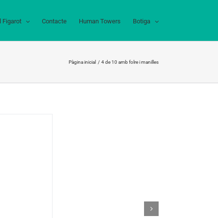
l Figarot
Contacte
Human Towers
Botiga
Pàgina inicial
4 de 10 amb folre i manilles