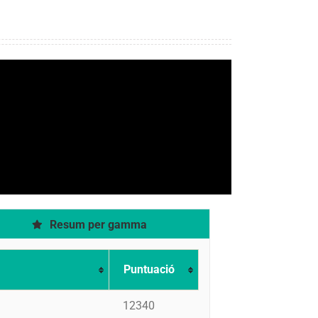
Resum per gamma
Puntuació
12340