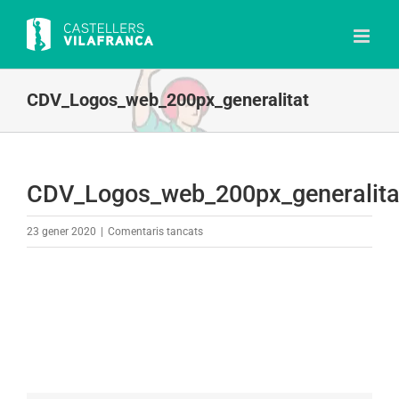
Skip
to
content
CDV_Logos_web_200px_generalitat
CDV_Logos_web_200px_generalita
a
23 gener 2020
|
Comentaris tancats
CDV_Logos_web_200px_generalitat