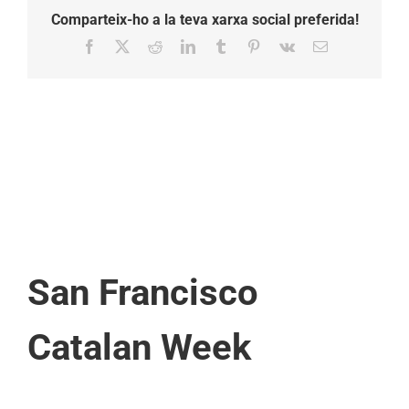
Comparteix-ho a la teva xarxa social preferida!
Facebook
X
Reddit
LinkedIn
Tumblr
Pinterest
Vk
Email:
San Francisco
Catalan Week