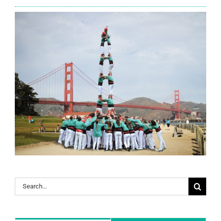
Search
for: