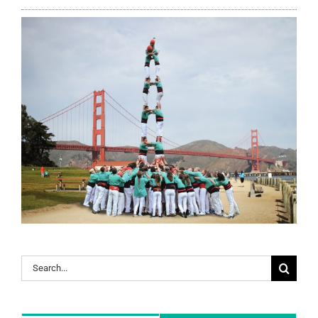
Search
for: