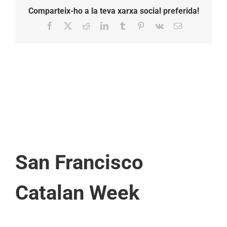
Comparteix-ho a la teva xarxa social preferida!
Facebook
X
Reddit
LinkedIn
Tumblr
Pinterest
Vk
Email:
San Francisco
Catalan Week