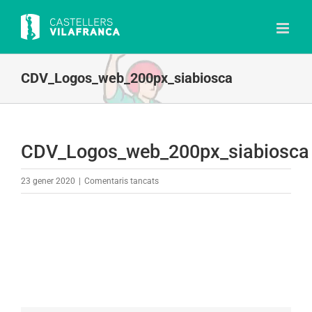
Skip
to
content
CDV_Logos_web_200px_siabiosca
CDV_Logos_web_200px_siabiosca
a
23 gener 2020
|
Comentaris tancats
CDV_Logos_web_200px_siabiosca