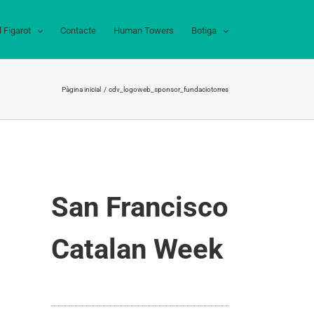
l Figarot
Contacte
Human Towers
Botiga
Pàgina inicial
cdv_logoweb_sponsor_fundaciotorres
San Francisco
Catalan Week