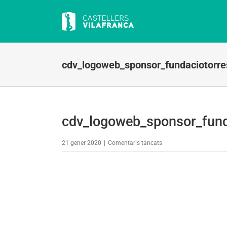
Skip
to
content
cdv_logoweb_sponsor_fundaciotorre
cdv_logoweb_sponsor_fund
a
21 gener 2020
|
Comentaris tancats
cdv_logoweb_sponsor_f