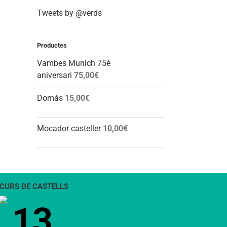
Tweets by @verds
Productes
Vambes Munich 75è
aniversari
75,00
€
Domàs
15,00
€
Mocador casteller
10,00
€
CURS DE CASTELLS
13