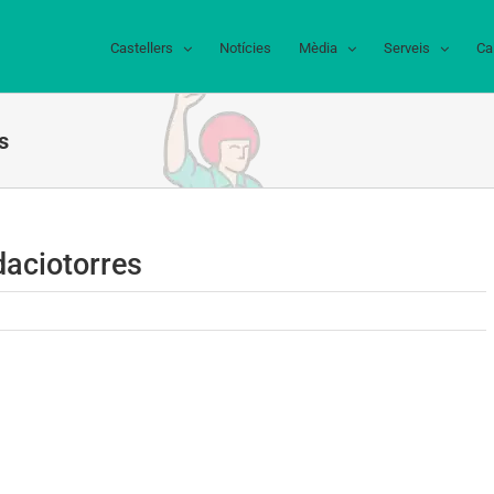
Castellers
Notícies
Mèdia
Serveis
Ca
s
aciotorres
undaciotorres