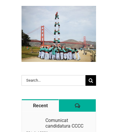
l:
Search
for:
Comentaris
Recent
Comunicat
candidatura CCCC