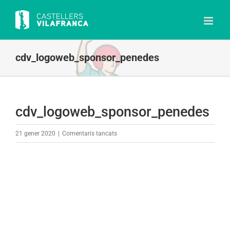
Skip
to
content
cdv_logoweb_sponsor_penedes
cdv_logoweb_sponsor_penedes
a
21 gener 2020
|
Comentaris tancats
cdv_logoweb_sponsor_penedes