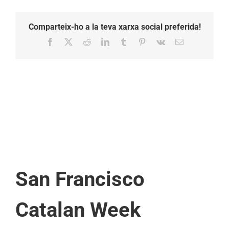
Comparteix-ho a la teva xarxa social preferida!
Facebook
X
Reddit
LinkedIn
Tumblr
Pinterest
Vk
Email:
San Francisco
Catalan Week