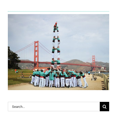
Search
for: