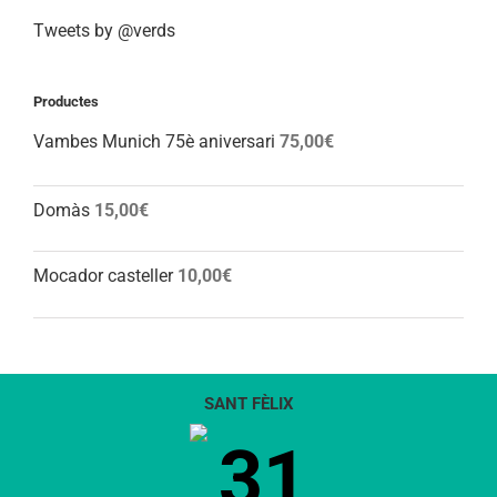
Tweets by @verds
Productes
Vambes Munich 75è aniversari
75,00
€
Domàs
15,00
€
Mocador casteller
10,00
€
SANT FÈLIX
31