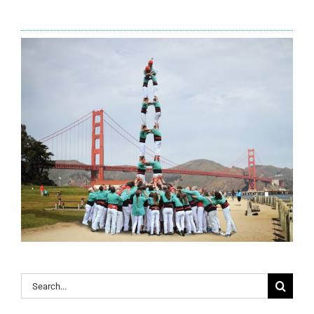
Search
for: