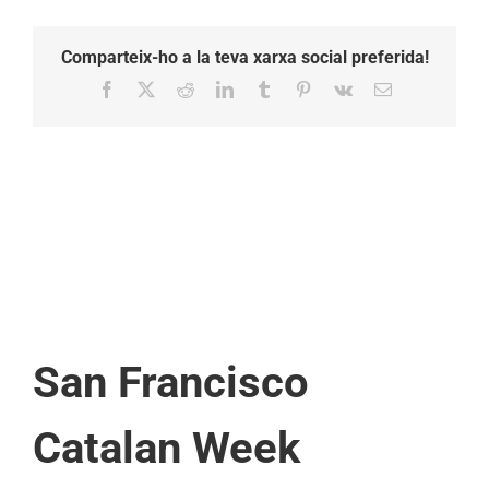
Comparteix-ho a la teva xarxa social preferida!
Facebook
X
Reddit
LinkedIn
Tumblr
Pinterest
Vk
Email:
San Francisco
Catalan Week