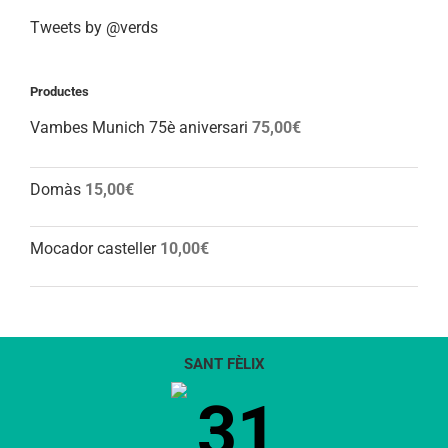
Tweets by @verds
Productes
Vambes Munich 75è aniversari
75,00
€
Domàs
15,00
€
Mocador casteller
10,00
€
SANT FÈLIX
31