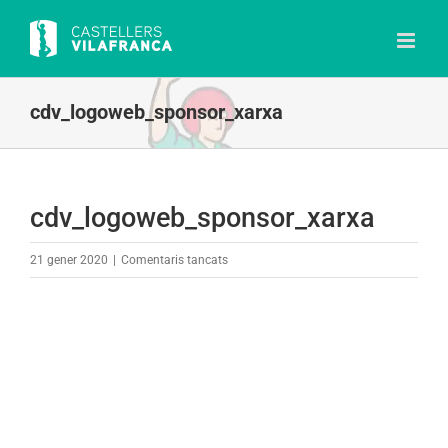
Skip
to
content
cdv_logoweb_sponsor_xarxa
cdv_logoweb_sponsor_xarxa
a
21 gener 2020
|
Comentaris tancats
cdv_logoweb_sponsor_xarxa