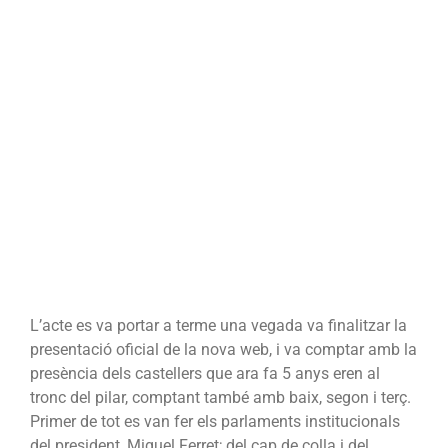
Figarot
L’acte es va portar a terme una vegada va finalitzar la
presentació oficial de la nova web, i va comptar amb la
presència dels castellers que ara fa 5 anys eren al
tronc del pilar, comptant també amb baix, segon i terç.
Primer de tot es van fer els parlaments institucionals
del president, Miquel Ferret; del cap de colla i del