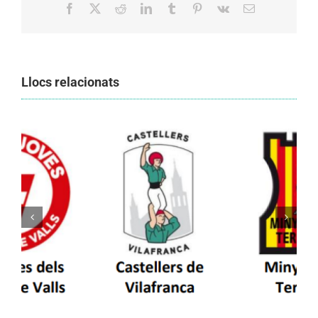
Facebook
X
Reddit
LinkedIn
Tumblr
Pinterest
Vk
Email:
Llocs relacionats
Els Castellers de Vilafranca unieixen tradició i
patrimoni en un viatge de colla a la Vall
d’Aran i a la Vall de Boí