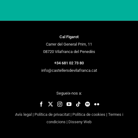
Cal Figarot
Carrer del General Prim, 11
08720 Vilafranca del Penedès
+34 681 02 73 80
info@castellersdevilafranca.cat
Segueix-nos a:
Avís legal
|
Política de privacitat
|
Política de cookies
|
Termes i
condicions
|
Disseny Web