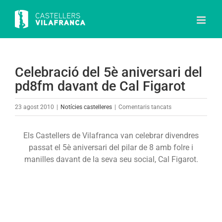
Skip
to
content
Celebració del 5è aniversari del
pd8fm davant de Cal Figarot
a
23 agost 2010
|
Notícies castelleres
|
Comentaris tancats
Celebració
del
Els Castellers de Vilafranca van celebrar divendres
5è
passat el 5è aniversari del pilar de 8 amb folre i
aniversari
manilles davant de la seva seu social, Cal Figarot.
del
pd8fm
davant
de
Cal