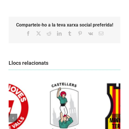
Comparteix-ho a la teva xarxa social preferida!
Facebook
X
Reddit
LinkedIn
Tumblr
Pinterest
Vk
Email:
Llocs relacionats
Els Castellers de Vilafranca unieixen tradició i
patrimoni en un viatge de colla a la Vall
d’Aran i a la Vall de Boí