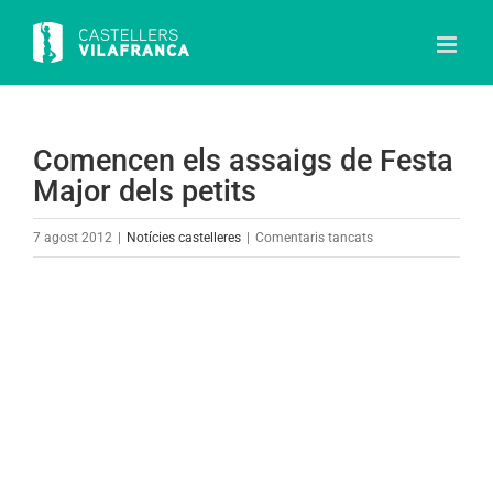
Skip
to
content
Comencen els assaigs de Festa
Major dels petits
a
7 agost 2012
|
Notícies castelleres
|
Comentaris tancats
Comencen
els
View
assaigs
Larger
de
Image
Festa
Major
dels
petits