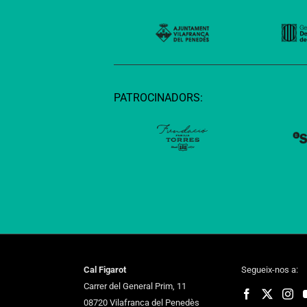
PATROCINADORS:
Cal Figarot
Segueix-nos a:
Carrer del General Prim, 11
08720 Vilafranca del Penedès