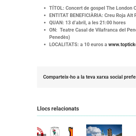
TÍTOL: Concert de gospel The London 
ENTITAT BENEFICIÀRIA: Creu Roja Alt
QUAN: 13 d’abril, a les 21:00 hores
ON: Teatre Casal de Vilafranca del Pen
Penedès)
LOCALITATS: a 10 euros a
www.toptick
Comparteix-ho a la teva xarxa social prefe
Llocs relacionats
Els
Els
Castellers
Castellers
de
de
Vilafranca
Vilafranca
organitzen
unieixen