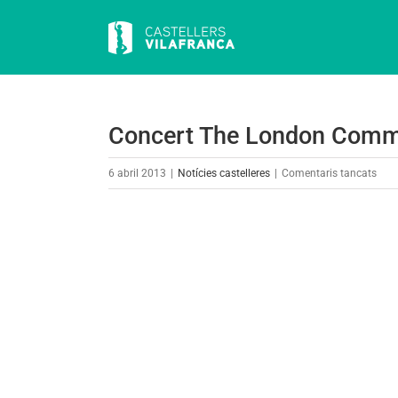
Skip
to
content
Concert The London Commu
a
6 abril 2013
|
Notícies castelleres
|
Comentaris tancats
Conc
The
View
Lon
Larger
Com
Image
Gosp
Choi