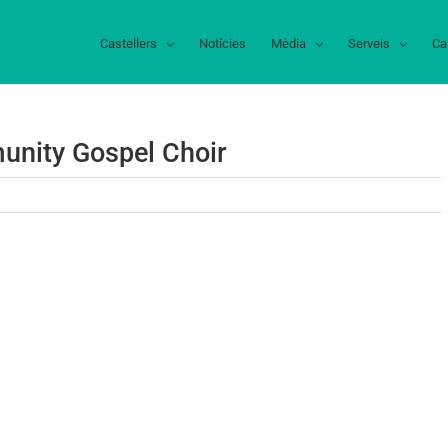
Castellers
Notícies
Mèdia
Serveis
Ca
nity Gospel Choir
ert
don
munity
el
r