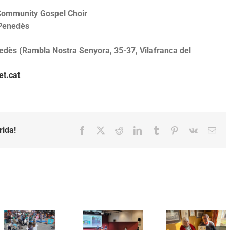
Community Gospel Choir
 Penedès
edès (Rambla Nostra Senyora, 35-37, Vilafranca del
et.cat
rida!
Facebook
X
Reddit
LinkedIn
Tumblr
Pinterest
Vk
Emai
Els Verds
Cal Figarot
presenten el
lidera el
llibre