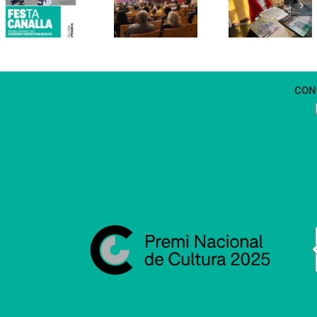
primer
“Petita
projecte
història
d’energia
dels
comunitària
Castellers
de
de
Vilafranca
Vilafranca”
CON
1