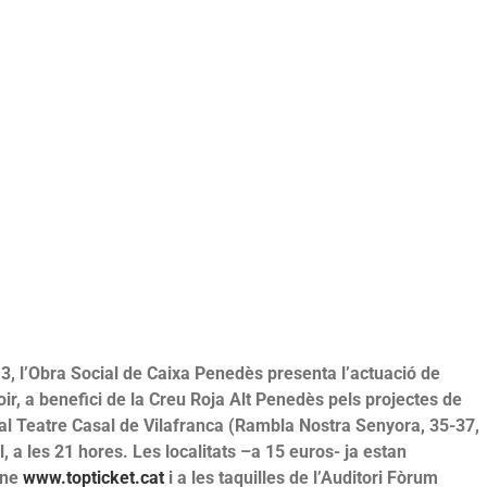
13, l’Obra Social de Caixa Penedès presenta l’actuació de
, a benefici de la Creu Roja Alt Penedès pels projectes de
oc al Teatre Casal de Vilafranca (Rambla Nostra Senyora, 35-37,
, a les 21 hores. Les localitats –a 15 euros- ja estan
ine
www.topticket.cat
i a les taquilles de l’Auditori Fòrum