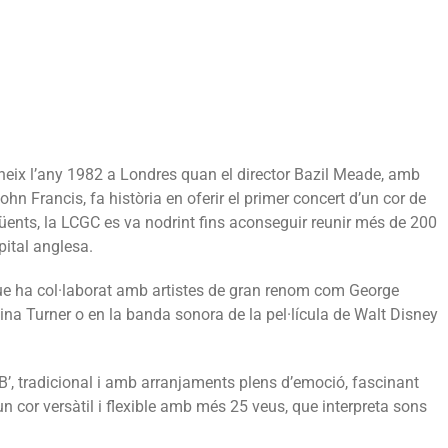
ix l’any 1982 a Londres quan el director Bazil Meade, amb
n Francis, fa història en oferir el primer concert d’un cor de
üents, la LCGC es va nodrint fins aconseguir reunir més de 200
pital anglesa.
ue ha col·laborat amb artistes de gran renom com George
na Turner o en la banda sonora de la pel·lícula de Walt Disney
’B’, tradicional i amb arranjaments plens d’emoció, fascinant
un cor versàtil i flexible amb més 25 veus, que interpreta sons