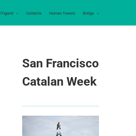
l Figarot
Contacte
Human Towers
Botiga
San Francisco
Catalan Week