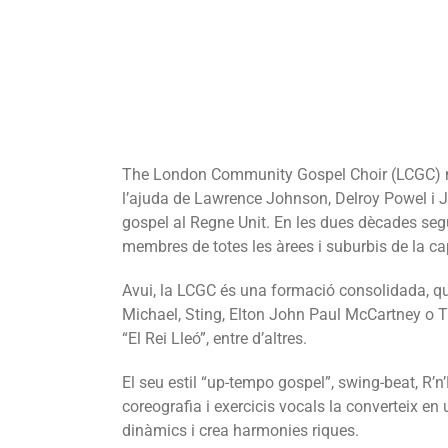
The London Community Gospel Choir (LCGC) ne
l’ajuda de Lawrence Johnson, Delroy Powel i Joh
gospel al Regne Unit. En les dues dècades seg
membres de totes les àrees i suburbis de la ca
Avui, la LCGC és una formació consolidada, q
Michael, Sting, Elton John Paul McCartney o Ti
“El Rei Lleó”, entre d’altres.
El seu estil “up-tempo gospel”, swing-beat, R’n
coreografia i exercicis vocals la converteix en 
dinàmics i crea harmonies riques.