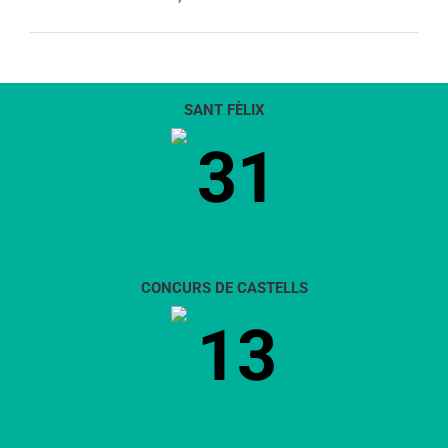
SANT FÈLIX
31
CONCURS DE CASTELLS
13