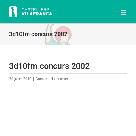
Skip
to
content
3d10fm concurs 2002
3d10fm concurs 2002
a
30 juliol 2010
|
Comentaris tancats
3d10fm
concurs
2002