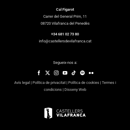
Cal Figarot
Carrer del General Prim, 11
08720 Vilafranca del Penedès
+34 681 02 73 80
info@castellersdevilafranca.cat
Segueix-nos a:
Avís legal
|
Política de privacitat
|
Política de cookies
|
Termes i
condicions
|
Disseny Web