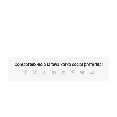
Comparteix-ho a la teva xarxa social preferida!
Facebook
X
Reddit
LinkedIn
Tumblr
Pinterest
Vk
Email: