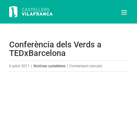
Skip
to
content
Conferència dels Verds a
TEDxBarcelona
a
6 juliol 2011
|
Notícies castelleres
|
Comentaris tancats
Conferència
dels
View
Verds
Larger
a
Image
TEDxBarcelona