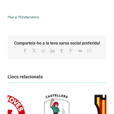
Pilar al TEDxBarcelona
Comparteix-ho a la teva xarxa social preferida!
Facebook
X
Reddit
LinkedIn
Tumblr
Pinterest
Vk
Email:
Llocs relacionats