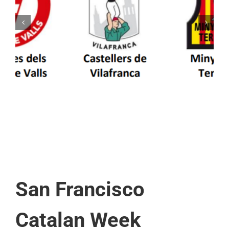
Els Castellers de Vilafranca unieixen tradició i
patrimoni en un viatge de colla a la Vall
d’Aran i a la Vall de Boí
San Francisco
Catalan Week