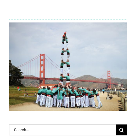
Search
for: