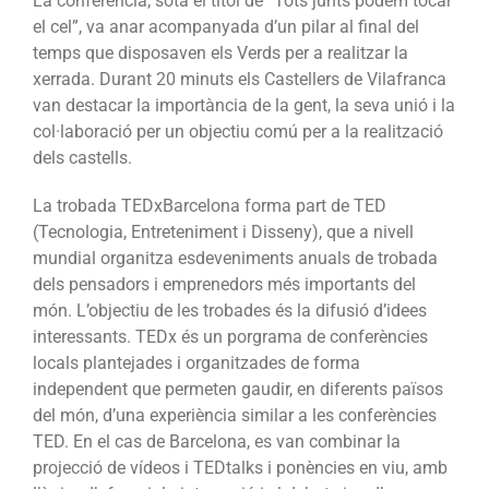
La conferència, sota el títol de “Tots junts podem tocar
el cel”, va anar acompanyada d’un pilar al final del
temps que disposaven els Verds per a realitzar la
xerrada. Durant 20 minuts els Castellers de Vilafranca
van destacar la importància de la gent, la seva unió i la
col·laboració per un objectiu comú per a la realització
dels castells.
La trobada TEDxBarcelona forma part de TED
(Tecnologia, Entreteniment i Disseny), que a nivell
mundial organitza esdeveniments anuals de trobada
dels pensadors i emprenedors més importants del
món. L’objectiu de les trobades és la difusió d’idees
interessants. TEDx és un porgrama de conferències
locals plantejades i organitzades de forma
independent que permeten gaudir, en diferents països
del món, d’una experiència similar a les conferències
TED. En el cas de Barcelona, es van combinar la
projecció de vídeos i TEDtalks i ponències en viu, amb