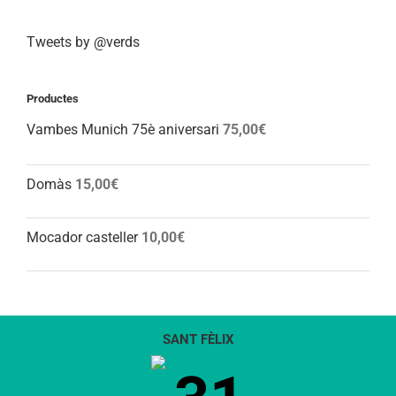
Tweets by @verds
Productes
Vambes Munich 75è aniversari
75,00
€
Domàs
15,00
€
Mocador casteller
10,00
€
SANT FÈLIX