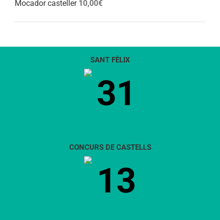
Mocador casteller
10,00
€
SANT FÈLIX
31
CONCURS DE CASTELLS
13