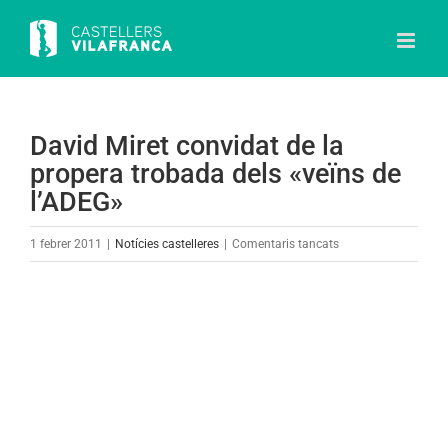
Skip
to
content
David Miret convidat de la
propera trobada dels «veïns de
l’ADEG»
a
1 febrer 2011
|
Notícies castelleres
|
Comentaris tancats
David
Miret
View
convidat
Larger
de
Image
la
propera
trobada
dels