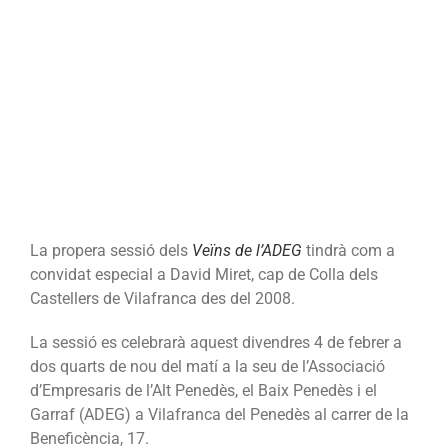
«veïns
de
l’ADEG»
La propera sessió dels
Veïns de l’ADEG
tindrà com a
convidat especial a David Miret,
cap de Colla dels
Castellers de Vilafranca des del 2008.
La sessió es celebrarà aquest divendres 4 de febrer a
dos quarts de nou del matí a la seu de l’Associació
d’Empresaris de l’Alt Penedès, el Baix Penedès i el
Garraf (ADEG) a Vilafranca del Penedès al carrer de la
Beneficència, 17.