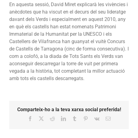
En aquesta sessió, David Miret explicarà les vivències i
anècdotes que ha viscut en el decurs del seu lideratge
davant dels Verds i especialment en aquest 2010, any
en què els castells han estat nomenats Patrimoni
Immaterial de la Humanitat per la UNESCO i els
Castellers de Vilafranca han guanyat el vuitè Concurs
de Castells de Tarragona (cinc de forma consecutiva). I
com a colofó, a la diada de Tots Sants els Verds van
aconseguir descarregar la torre de vuit per primera
vegada a la història, tot completant la millor actuació
amb tots els castells descarregats.
Comparteix-ho a la teva xarxa social preferida!
Facebook
X
Reddit
LinkedIn
Tumblr
Pinterest
Vk
Email: