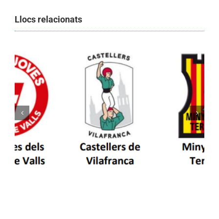
Llocs relacionats
Els Castellers de Vilafranca unieixen tradició i
patrimoni en un viatge de colla a la Vall
d’Aran i a la Vall de Boí