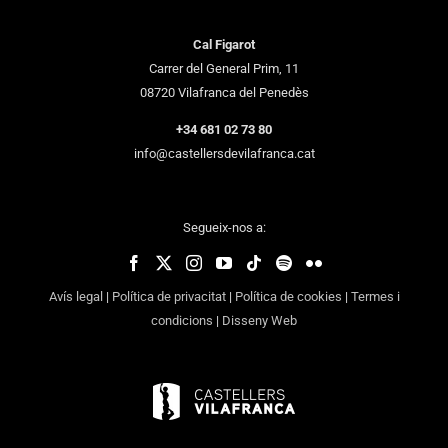
Cal Figarot
Carrer del General Prim, 11
08720 Vilafranca del Penedès
+34 681 02 73 80
info@castellersdevilafranca.cat
Segueix-nos a:
Avís legal
|
Política de privacitat
|
Política de cookies
|
Termes i
condicions
|
Disseny Web