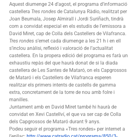
Aquest diumenge 24 d’agost, el programa d’informació
Catalunya
castellera
Tres rondes
de Catalunya Ràdio, realitzat per
Radio
Joan Beumala, Josep Almirall i Jordi Suriñach, tindrà
com a convidat especial en els estudis de l’emissora a
David Miret, cap de Colla dels Castellers de Vilafranca.
Tres rondes
s’emet cada diumenge a les 21 h i en ell
s’inclou anàlisi, reflexió i valoració de l’actualitat
castellera. En la propera edició del programa es farà un
exhaustiu repàs del que haurà donat de si la diada
castellera de Les Santes de Mataró, on els Capgrossos
de Mataró i els Castellers de Vilafranca esperen
realitzar els primers intents de castells de gamma
extra, concretament de la torre de nou amb folre i
manilles.
Juntament amb en David Miret també hi haurà de
convidat en Xevi Castellví, el que va ser cap de Colla
dels Capgrossos de Mataró durant 9 anys.
Podeu seguir el programa «Tres rondes» per internet a
l’enllaç:
http://www.catradio.
cat/programa/850/3-