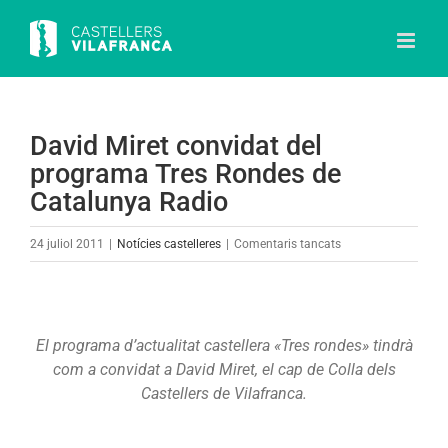
Skip
to
content
David Miret convidat del
programa Tres Rondes de
Catalunya Radio
a
24 juliol 2011
|
Notícies castelleres
|
Comentaris tancats
David
Miret
convidat
del
El programa d’actualitat castellera «Tres rondes»
tindrà
programa
com a convidat a David Miret, el cap de Colla dels
Tres
Castellers de Vilafranca.
Rondes
de