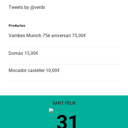
Tweets by @verds
Productes
Vambes Munich 75è aniversari
75,00
€
Domàs
15,00
€
Mocador casteller
10,00
€
SANT FÈLIX
31