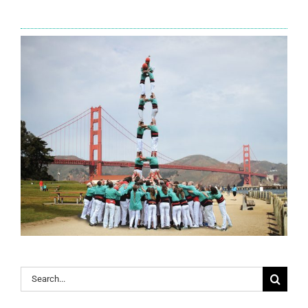
Search
for: