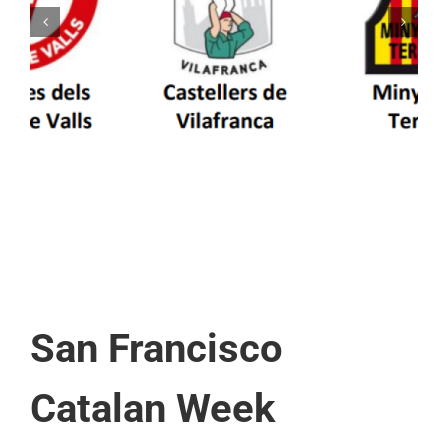
Els Castellers de Vilafranca unieixen tradició i
patrimoni en un viatge de colla a la Vall
d’Aran i a la Vall de Boí
San Francisco
Catalan Week