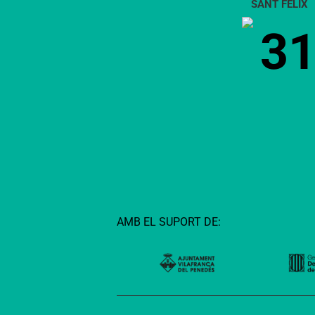
Boí
SANT FÈLIX
comarca
3
AMB EL SUPORT DE: