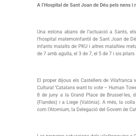
A l’Hospital de Sant Joan de Déu pels nens 
Una estona abans de l’actuació a Sants, els 
l’hospital maternoinfantil de Sant Joan de Dé
infants malalts de PKU i altres malalties meta
de 7 amb agulla, el 3 de 7, el 5 de 7 i sis pilars
El proper dijous els Castellers de Vilafranca 
Cultural ‘Catalans want to vote – Human Tower
8 de juny a la Grand Place de Brussel·les, 
(Flandes) i a Liege (Valònia). A més, la coll
com l’Atomium, la Delegació del Govern de Cat