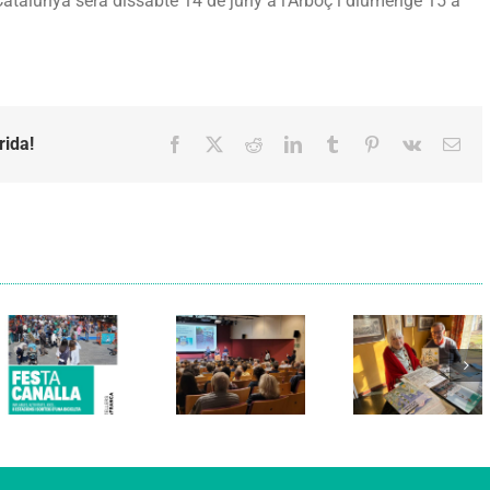
Catalunya serà dissabte 14 de juny a l’Arboç i diumenge 15 a
rida!
Facebook
X
Reddit
LinkedIn
Tumblr
Pinterest
Vk
Emai
Els Verds
Cal Figarot
presenten el
lidera el
llibre
primer
“Petita
projecte
història
d’energia
dels
comunitària
Castellers
de
de
Vilafranca
Vilafranca”