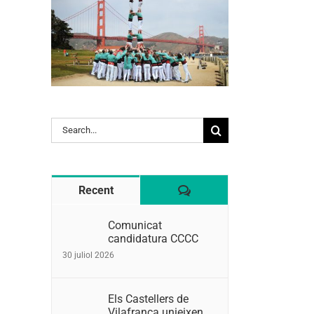
Search
for:
Comentaris
Recent
Comunicat
candidatura CCCC
30 juliol 2026
Els Castellers de
Vilafranca unieixen