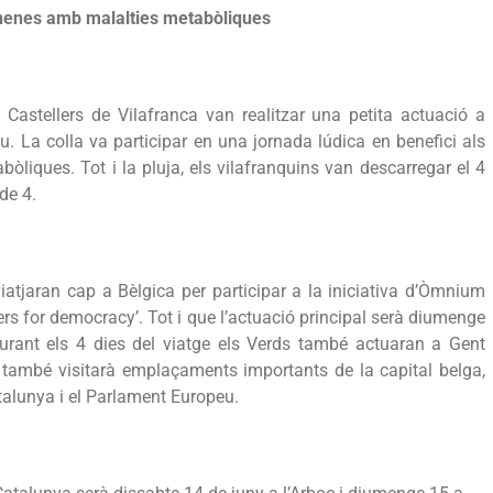
i nenes amb malalties metabòliques
Castellers de Vilafranca van realitzar una petita actuació a
u. La colla va participar en una jornada lúdica en benefici als
bòliques. Tot i la pluja, els vilafranquins van descarregar el 4
 de 4.
viatjaran cap a Bèlgica per participar a la iniciativa d’Òmnium
s for democracy’. Tot i que l’actuació principal serà diumenge
durant els 4 dies del viatge els Verds també actuaran a Gent
a també visitarà emplaçaments importants de la capital belga,
alunya i el Parlament Europeu.