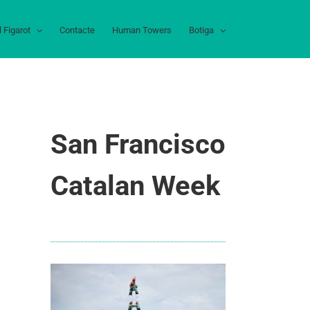
l Figarot
Contacte
Human Towers
Botiga
San Francisco
Catalan Week