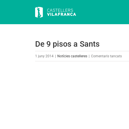
Skip
to
content
De 9 pisos a Sants
a
1 juny 2014
|
Notícies castelleres
|
Comentaris tancats
De
9
View
piso
Larger
a
Image
Sant