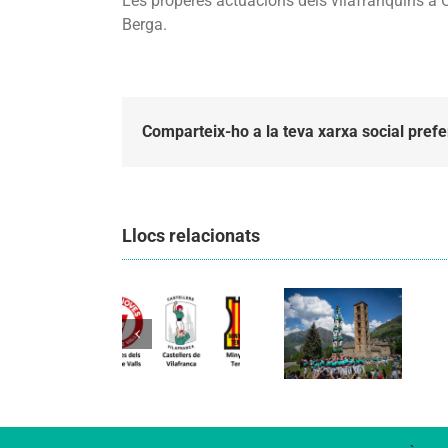
Les properes actuacions dels vilafranquins a 
Berga.
Comparteix-ho a la teva xarxa social prefe
Llocs relacionats
Els
Els
Castellers
Castellers
de
de
Vilafranca
Vilafranca
organitzen
unieixen
la segona
Comunicat
tradició i
edició de
candidatura
patrimoni
Festa
CCCC
en un
Canalla, un
viatge de
matí
colla a la
d’activitats
Vall d’Aran i
per als més
a la Vall de
petits de la