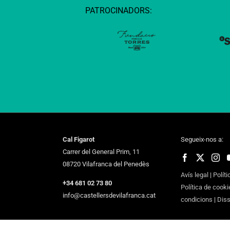
PATROCINADORS:
Cal Figarot
Segueix-nos a:
Carrer del General Prim, 11
08720 Vilafranca del Penedès
Avís legal
|
Políti
+34 681 02 73 80
Política de cooki
info@castellersdevilafranca.cat
condicions
|
Dis