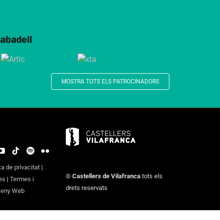
MOSTRA TOTS ELS PATROCINADORS
ca de privacitat
|
©
Castellers de Vilafranca
tots els
es
|
Termes i
drets reservats
seny Web