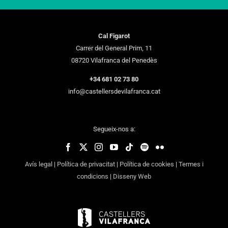
Cal Figarot
Carrer del General Prim, 11
08720 Vilafranca del Penedès
+34 681 02 73 80
info@castellersdevilafranca.cat
Segueix-nos a:
Avís legal
|
Política de privacitat
|
Política de cookies
|
Termes i
condicions
|
Disseny Web