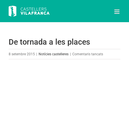
Skip
to
content
De tornada a les places
a
8 setembre 2015
|
Notícies castelleres
|
Comentaris tancats
De
tornada
View
a
Larger
les
Image
places