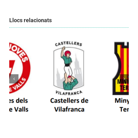
Llocs relacionats
Els Castellers de Vilafranca unieixen tradició i
patrimoni en un viatge de colla a la Vall
d’Aran i a la Vall de Boí