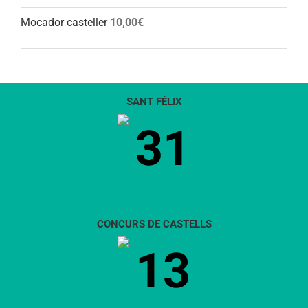
Mocador casteller
10,00
€
SANT FÈLIX
31
CONCURS DE CASTELLS
13