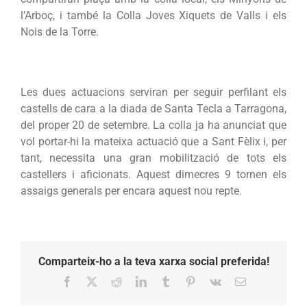
l’Arboç, i també la Colla Joves Xiquets de Valls i els
Nois de la Torre.
Les dues actuacions serviran per seguir perfilant els
castells de cara a la diada de Santa Tecla a Tarragona,
del proper 20 de setembre. La colla ja ha anunciat que
vol portar-hi la mateixa actuació que a Sant Fèlix i, per
tant, necessita una gran mobilització de tots els
castellers i aficionats. Aquest dimecres 9 tornen els
assaigs generals per encara aquest nou repte.
Comparteix-ho a la teva xarxa social preferida!
Facebook
X
Reddit
LinkedIn
Tumblr
Pinterest
Vk
Email: