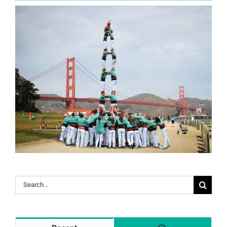
Search
for: