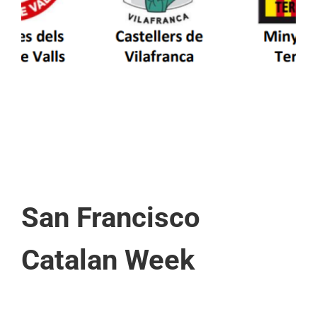
patrimoni en un viatge de colla a la Vall
d’Aran i a la Vall de Boí
San Francisco
Catalan Week