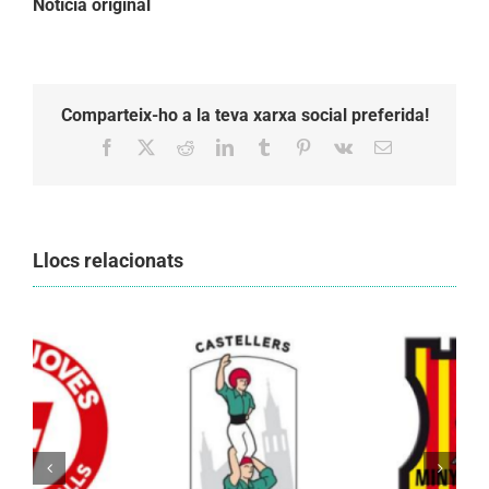
Notícia original
Comparteix-ho a la teva xarxa social preferida!
Facebook
X
Reddit
LinkedIn
Tumblr
Pinterest
Vk
Email:
Llocs relacionats
Els Castellers de Vilafranca unieixen tradició i