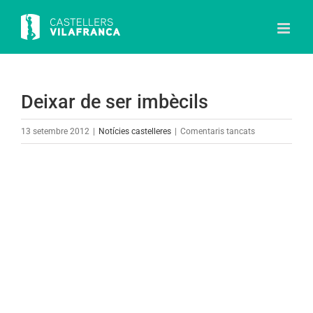
Skip
to
content
Deixar de ser imbècils
a
13 setembre 2012
|
Notícies castelleres
|
Comentaris tancats
Deixar
de
View
ser
Larger
imbècils
Image