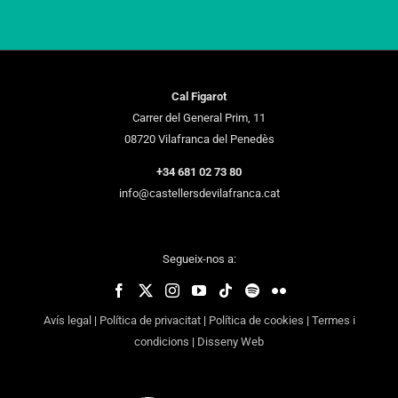
Cal Figarot
Carrer del General Prim, 11
08720 Vilafranca del Penedès
+34 681 02 73 80
info@castellersdevilafranca.cat
Segueix-nos a:
Avís legal
|
Política de privacitat
|
Política de cookies
|
Termes i
condicions
|
Disseny Web