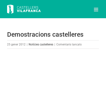
Skip
to
content
Demostracions castelleres
a
25 gener 2012
|
Notícies castelleres
|
Comentaris tancats
Demostracions
castelleres
View
Larger
Image