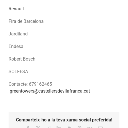
Renault
Fira de Barcelona
Jardiland
Endesa
Robert Bosch
SOLFESA
Contacte: 679162465 –
greentowers@castellersdevilafranca.cat
Comparteix-ho a la teva xarxa social preferida!
Facebook
X
Reddit
LinkedIn
Tumblr
Pinterest
Vk
Email: