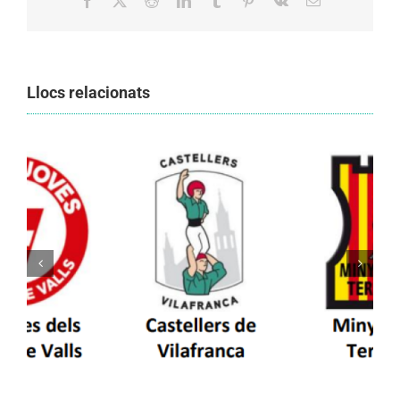
Llocs relacionats
Els Castellers de Vilafranca unieixen tradició i
patrimoni en un viatge de colla a la Vall
d’Aran i a la Vall de Boí