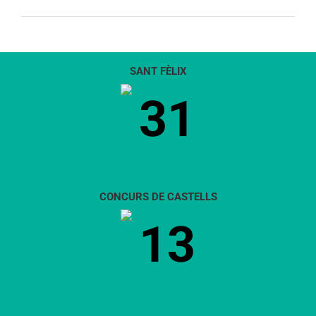
SANT FÈLIX
31
CONCURS DE CASTELLS
13