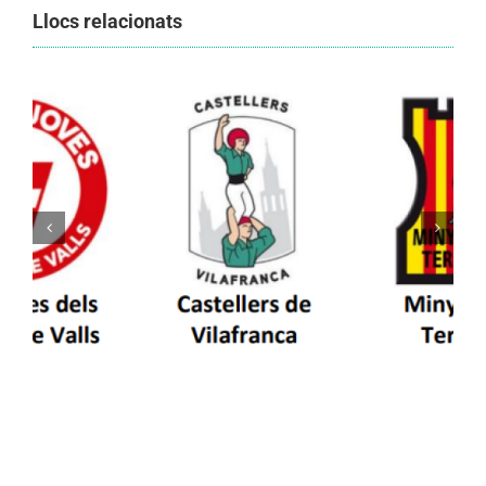
Llocs relacionats
Els Castellers de Vilafranca unieixen tradició i
patrimoni en un viatge de colla a la Vall
d’Aran i a la Vall de Boí