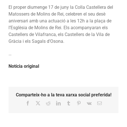
El proper diumenge 17 de juny la Colla Castellera del
Matossers de Molins de Rei, celebren el seu desè
aniversari amb una actuació a les 12h a la plaça de
l’Esglèsia de Molins de Rei. Els acompanyaran els
Castellers de Vilafranca, els Castellers de la Vila de
Gràcia i els Sagals d’Osona.
…
Notícia original
Comparteix-ho a la teva xarxa social preferida!
Facebook
X
Reddit
LinkedIn
Tumblr
Pinterest
Vk
Email: