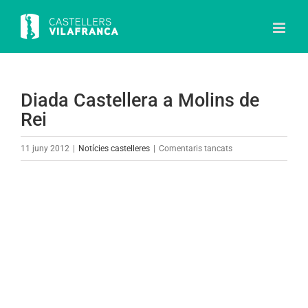
Skip
to
content
Diada Castellera a Molins de
Rei
a
11 juny 2012
|
Notícies castelleres
|
Comentaris tancats
Diada
Castellera
a
Molins
de
Rei