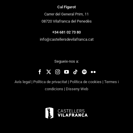
Cal Figarot
Carrer del General Prim, 11
08720 Vilafranca del Penedès
+34 681 02 73 80
info@castellersdevilafranca.cat
Segueix-nos a:
Avís legal
|
Política de privacitat
|
Política de cookies
|
Termes i
condicions
|
Disseny Web