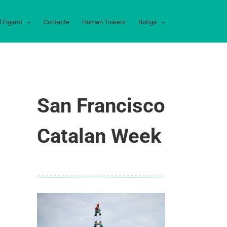
l Figarot
Contacte
Human Towers
Botiga
San Francisco
Catalan Week