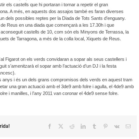
 els castells que hi portaran i tornar a repetir el gran
ona. A més, en aquests dos assajos també es faran diverses
, un dels possibles reptes per la Diada de Tots Sants d’enguany.
al de Reus en una diada que començarà a les 17.30h i que
 aconseguit castells de 10, com són els Minyons de Terrassa, la
iquets de Tarragona, a més de la colla local, Xiquets de Reus.
al Figarot on els verds convidaran a sopar als seus castellers i
guit s’amenitzarà el sopar amb l’actuació d’un DJ i la festa
ancesc).
s anys i és un dels grans compromisos dels verds en aquest tram
letar una gran actuació amb el 3de9 amb folre i agulla, el 4de9 amb
olre i manilles, i l’any 2011 van coronar el 4de9 sense folre.
rida!
Facebook
X
Reddit
LinkedIn
Tumblr
Pinterest
Vk
Emai