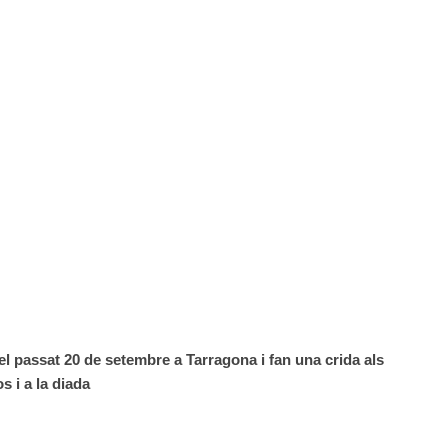
i
festa
posterior
a
Cal
Figarot
el passat 20 de setembre a Tarragona i fan una crida als
s i a la diada