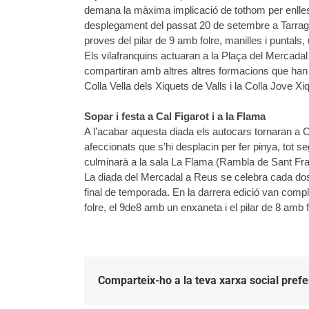
demana la màxima implicació de tothom per enllestir
desplegament del passat 20 de setembre a Tarrag
proves del pilar de 9 amb folre, manilles i puntals
Els vilafranquins actuaran a la Plaça del Mercad
compartiran amb altres altres formacions que han
Colla Vella dels Xiquets de Valls i la Colla Jove X
Sopar i festa a Cal Figarot i a la Flama
A l’acabar aquesta diada els autocars tornaran a C
afeccionats que s’hi desplacin per fer pinya, tot se
culminarà a la sala La Flama (Rambla de Sant Fr
La diada del Mercadal a Reus se celebra cada do
final de temporada. En la darrera edició van comp
folre, el 9de8 amb un enxaneta i el pilar de 8 amb f
Comparteix-ho a la teva xarxa social prefe