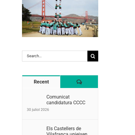
Search
for:
Comentaris
Recent
Comunicat
candidatura CCCC
30 juliol 2026
Els Castellers de
Vilafranca unieixen