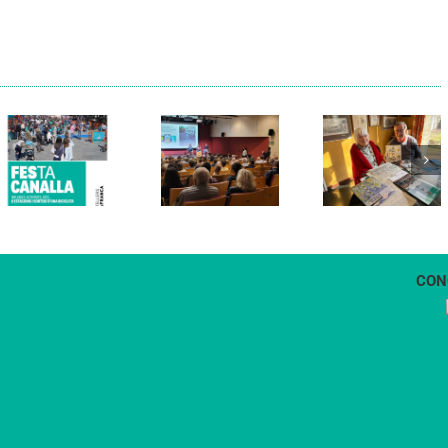
Els Verds
Cal Figarot
presenten el
lidera el
llibre
primer
“Petita
projecte
història
d’energia
dels
comunitària
Castellers
de
de
Vilafranca
Vilafranca”
CON
1