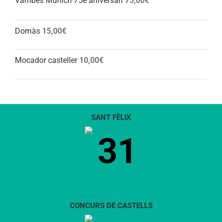
Vambes Munich 75è aniversari
75,00
€
Domàs
15,00
€
Mocador casteller
10,00
€
SANT FÈLIX
31
CONCURS DE CASTELLS