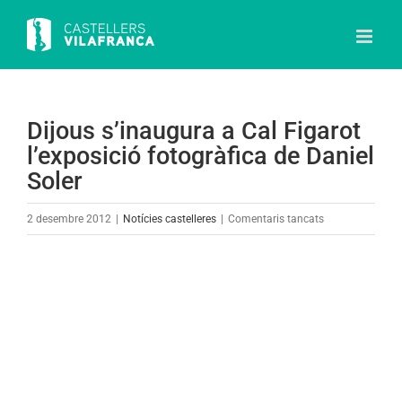
Skip
to
content
Dijous s’inaugura a Cal Figarot
l’exposició fotogràfica de Daniel
Soler
a
2 desembre 2012
|
Notícies castelleres
|
Comentaris tancats
Dijous
s’inaugura
View
a
Larger
Cal
Image
Figarot
l’exposició
fotogràfica
de