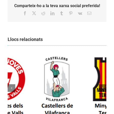
Comparteix-ho a la teva xarxa social preferida!
Facebook
X
Reddit
LinkedIn
Tumblr
Pinterest
Vk
Email:
Llocs relacionats
Els Castellers de Vilafranca unieixen tradició i
patrimoni en un viatge de colla a la Vall
d’Aran i a la Vall de Boí