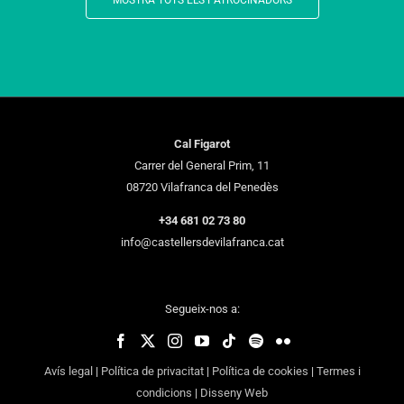
MOSTRA TOTS ELS PATROCINADORS
Cal Figarot
Carrer del General Prim, 11
08720 Vilafranca del Penedès
+34 681 02 73 80
info@castellersdevilafranca.cat
Segueix-nos a:
Avís legal
|
Política de privacitat
|
Política de cookies
|
Termes i
condicions
|
Disseny Web