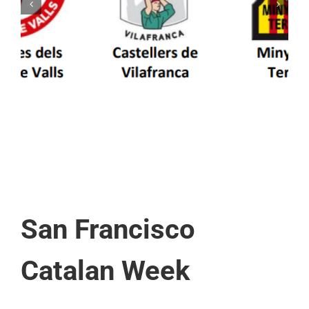
Els Castellers de Vilafranca unieixen tradició i
patrimoni en un viatge de colla a la Vall
d’Aran i a la Vall de Boí
San Francisco
Catalan Week