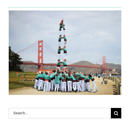
Search
for: