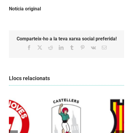
Notícia original
Comparteix-ho a la teva xarxa social preferida!
Facebook
X
Reddit
LinkedIn
Tumblr
Pinterest
Vk
Email:
Llocs relacionats