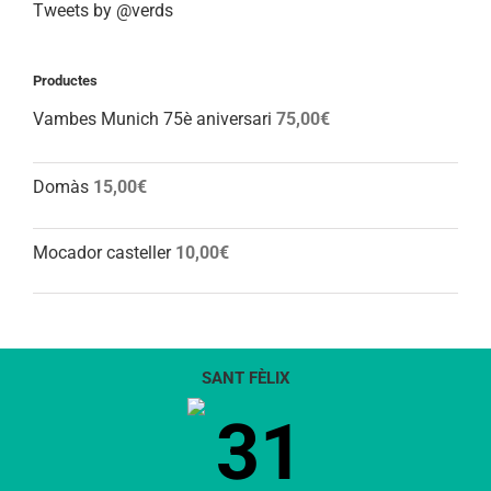
Tweets by @verds
Productes
Vambes Munich 75è aniversari
75,00
€
Domàs
15,00
€
Mocador casteller
10,00
€
SANT FÈLIX
31