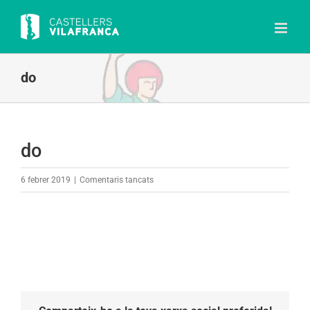
Skip
to
content
do
do
a
6 febrer 2019
|
Comentaris tancats
do