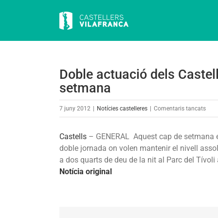
Skip
to
content
Doble actuació dels Castel
setmana
a
7 juny 2012
|
Notícies castelleres
|
Comentaris tancats
Dobl
actu
Castells
–
GENERAL
Aquest cap de setmana els
dels
doble jornada on volen mantenir el nivell asso
Cast
a dos quarts de deu de la nit al Parc del Tívoli
de
Notícia original
Vila
aque
cap
de