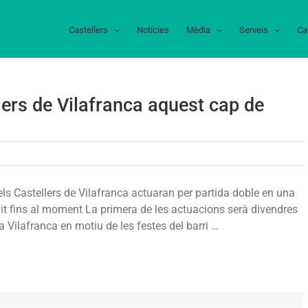
Castellers
Notícies
Mèdia
Serveis
Ca
lers de Vilafranca aquest cap de
e
ació
 Castellers de Vilafranca actuaran per partida doble en una
lit fins al moment La primera de les actuacions serà divendres
ellers
 a Vilafranca en motiu de les festes del barri …
franca
st