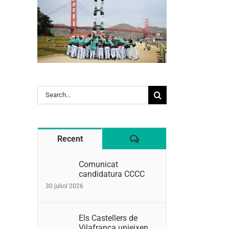
l:
Search
for:
Comentaris
Recent
Comunicat
candidatura CCCC
30 juliol 2026
Els Castellers de
Vilafranca unieixen