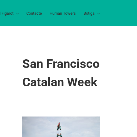
l Figarot
Contacte
Human Towers
Botiga
San Francisco
Catalan Week