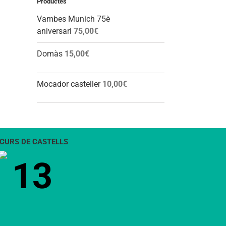
Productes
Vambes Munich 75è
aniversari
75,00
€
Domàs
15,00
€
Mocador casteller
10,00
€
CURS DE CASTELLS
13