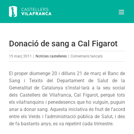
Skip
to
content
Donació de sang a Cal Figarot
a
15 març 2011
|
Notícies castelleres
|
Comentaris tancats
Donació
de
El proper diumenge 20 i dilluns 21 de març el Banc de
sang
Sang i Teixits del Departament de Salut de la
a
Generalitat de Catalunya s’instal·larà a la seu social
Cal
dels Castellers de Vilafranca, Cal Figarot, perquè tots
Figarot
els vilafranquins i penedesencs que ho vulguin, puguin
anar a donar sang. Aquesta iniciativa és fruit de l’acord
entre els Verds i l’administració pública de Salut, i des
de fa bastants anys, es va repetint cada trimestre.