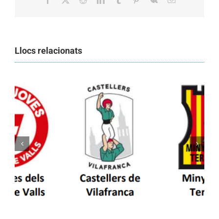
Llocs relacionats
Els Castellers de Vilafranca unieixen tradició i
patrimoni en un viatge de colla a la Vall
d’Aran i a la Vall de Boí