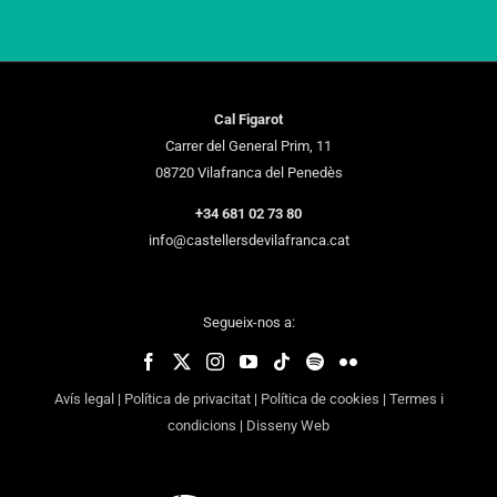
Cal Figarot
Carrer del General Prim, 11
08720 Vilafranca del Penedès
+34 681 02 73 80
info@castellersdevilafranca.cat
Segueix-nos a:
Avís legal
|
Política de privacitat
|
Política de cookies
|
Termes i
condicions
|
Disseny Web