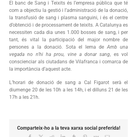
El banc de Sang i Teixits és l’empresa pública que té
com a objectiu la gestió i l’administració de la donació,
la transfusió de sang i plasma sanguini, i és el centre
d’obtenció i de processament de teixits. A Catalunya es
necessiten cada dia unes 1.000 bosses de sang, i per
tant, és vital la participació del major nombre de
persones a la donació. Sota el lema de
Amb una
vegada no n’hi ha prou, vine a donar sang
, es vol
conscienciar als ciutadans de Vilafranca i comarca de
la importància d’aquest acte.
L’horari de donació de sang a Cal Figarot serà el
diumenge 20 de les 10h a les 14h, i el dilluns 21 de les
17h a les 21h.
Comparteix-ho a la teva xarxa social preferida!
Facebook
X
Reddit
LinkedIn
Tumblr
Pinterest
Vk
Email: