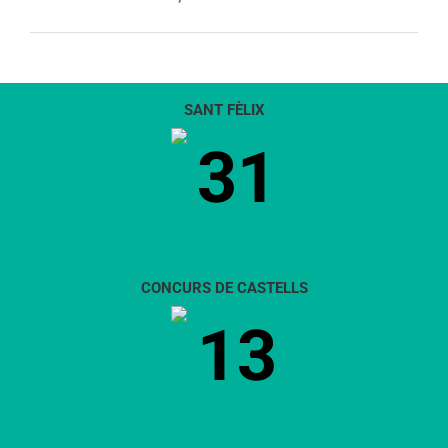
SANT FÈLIX
31
CONCURS DE CASTELLS
13