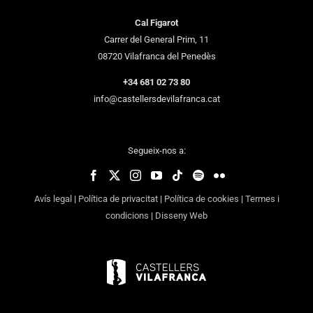
Cal Figarot
Carrer del General Prim, 11
08720 Vilafranca del Penedès
+34 681 02 73 80
info@castellersdevilafranca.cat
Segueix-nos a:
Avís legal
|
Política de privacitat
|
Política de cookies
|
Termes i
condicions
|
Disseny Web