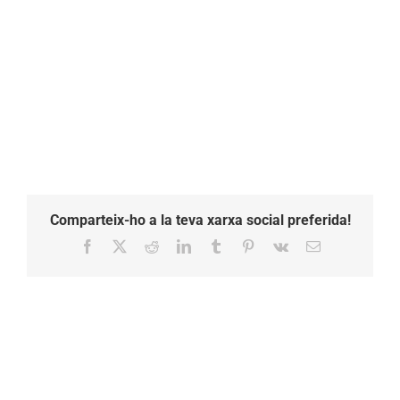
Comparteix-ho a la teva xarxa social preferida!
Facebook
X
Reddit
LinkedIn
Tumblr
Pinterest
Vk
Email: