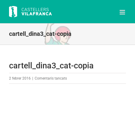
Skip
to
content
cartell_dina3_cat-copia
cartell_dina3_cat-copia
a
2 febrer 2016
|
Comentaris tancats
cartell_dina3_cat-
copia