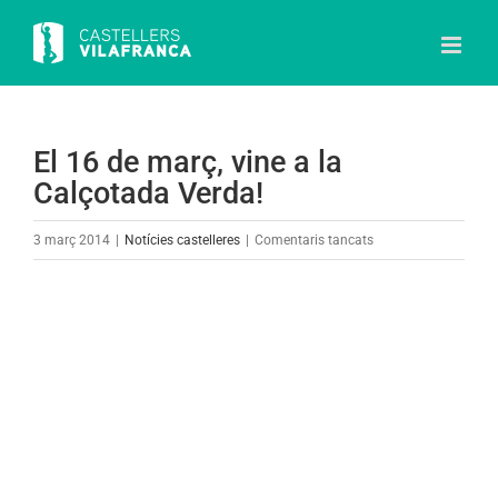
Skip
to
content
El 16 de març, vine a la
Calçotada Verda!
a
3 març 2014
|
Notícies castelleres
|
Comentaris tancats
El
16
View
de
Larger
març,
Image
vine
a
la
Calçotada
Verda!