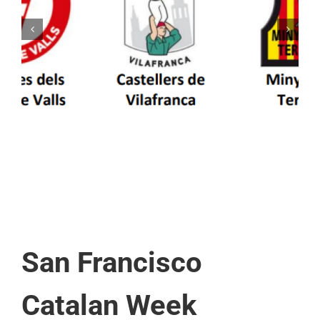
Els Castellers de Vilafranca unieixen tradició i
patrimoni en un viatge de colla a la Vall
d’Aran i a la Vall de Boí
San Francisco
Catalan Week