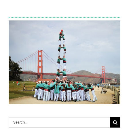
Search
for: