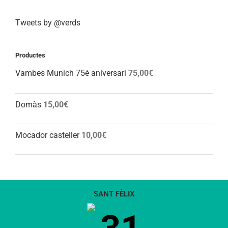
Tweets by @verds
Productes
Vambes Munich 75è aniversari
75,00
€
Domàs
15,00
€
Mocador casteller
10,00
€
SANT FÈLIX