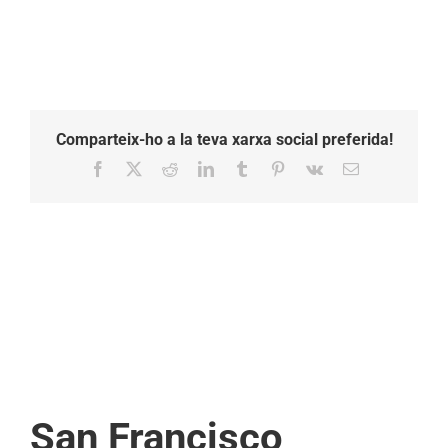
Comparteix-ho a la teva xarxa social preferida!
Facebook
X
Reddit
LinkedIn
Tumblr
Pinterest
Vk
Email:
San Francisco