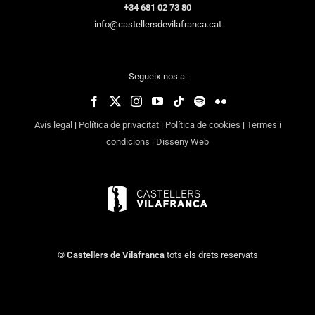
+34 681 02 73 80
info@castellersdevilafranca.cat
Segueix-nos a:
Avís legal
|
Política de privacitat
|
Política de cookies
|
Termes i
condicions
|
Disseny Web
©
Castellers de Vilafranca
tots els drets reservats