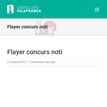
Skip
to
content
Flayer concurs noti
Flayer concurs noti
a
2 octubre 2012
|
Comentaris tancats
Flayer
concurs
noti