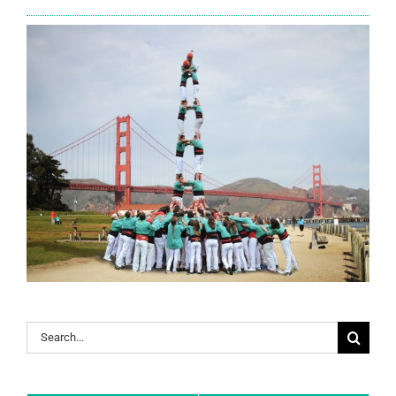
Search
for: