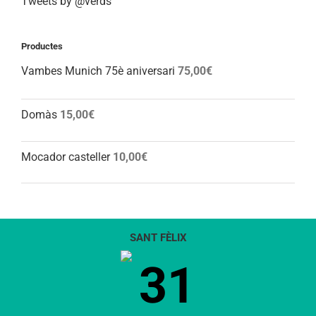
Tweets by @verds
Productes
Vambes Munich 75è aniversari
75,00
€
Domàs
15,00
€
Mocador casteller
10,00
€
SANT FÈLIX
31