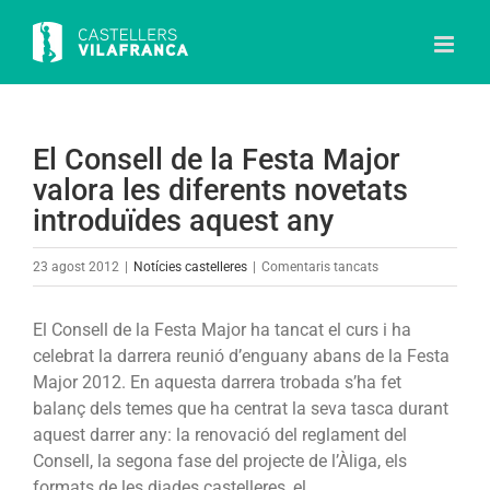
Skip
to
content
El Consell de la Festa Major
valora les diferents novetats
introduïdes aquest any
a
23 agost 2012
|
Notícies castelleres
|
Comentaris tancats
El
Consell
El Consell de la Festa Major ha tancat el curs i ha
de
celebrat la darrera reunió d’enguany abans de la Festa
la
Major 2012. En aquesta darrera trobada s’ha fet
Festa
balanç dels temes que ha centrat la seva tasca durant
Major
aquest darrer any: la renovació del reglament del
valora
Consell, la segona fase del projecte de l’Àliga, els
les
formats de les diades castelleres, el…