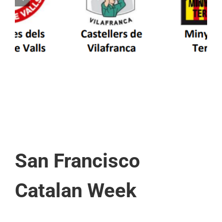
Els Castellers de Vilafranca unieixen tradició i
patrimoni en un viatge de colla a la Vall
d’Aran i a la Vall de Boí
San Francisco
Catalan Week