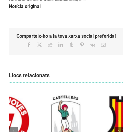
diferents
Notícia original
novetats
introduïdes
aquest
any
Comparteix-ho a la teva xarxa social preferida!
Facebook
X
Reddit
LinkedIn
Tumblr
Pinterest
Vk
Email:
Llocs relacionats