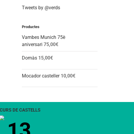
Tweets by @verds
Productes
Vambes Munich 75è
aniversari
75,00
€
Domàs
15,00
€
Mocador casteller
10,00
€
CURS DE CASTELLS
13