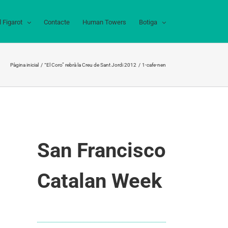
l Figarot
Contacte
Human Towers
Botiga
Pàgina inicial
“El Coro” rebrà la Creu de Sant Jordi 2012
1-cafe-nen
San Francisco
Catalan Week