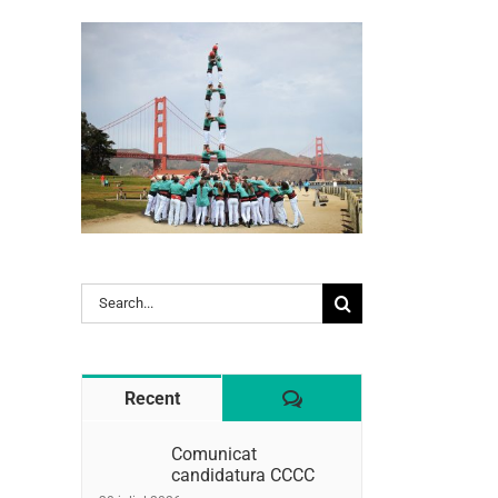
l:
Search
for:
Comentaris
Recent
Comunicat
candidatura CCCC