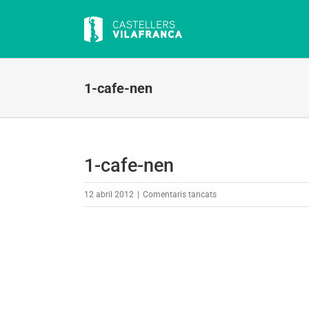
Skip
to
content
1-cafe-nen
1-cafe-nen
a
12 abril 2012
|
Comentaris tancats
1-
cafe-
nen