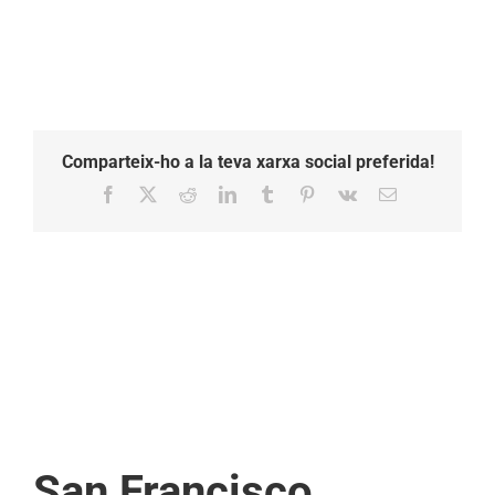
Comparteix-ho a la teva xarxa social preferida!
Facebook
X
Reddit
LinkedIn
Tumblr
Pinterest
Vk
Email:
San Francisco