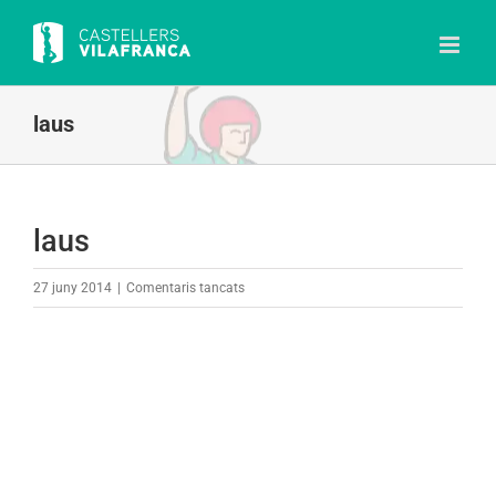
Skip
to
content
laus
laus
a
27 juny 2014
|
Comentaris tancats
laus