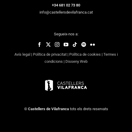
+34 681 02 73 80
info@castellersdevilafranca.cat
Segueix-nos a:
Avís legal
|
Política de privacitat
|
Política de cookies
|
Termes i
condicions
|
Disseny Web
©
Castellers de Vilafranca
tots els drets reservats